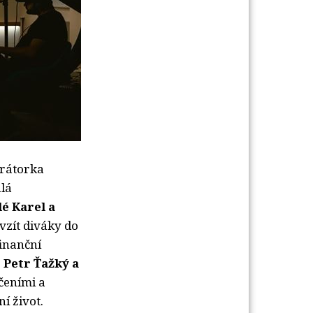
erátorka
alá
l
é
Karel a
 vzít diváky do
finanční
Petr Ťažký a
čeními a 
í život.