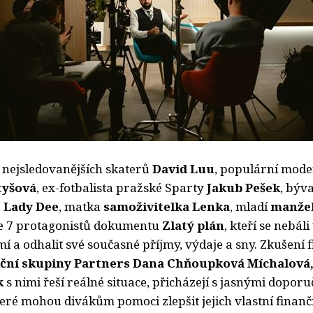
h nejsledovanějších skaterů
David Luu
, populární mod
ty
šová
, ex-fotbalista pražské Sparty
Jakub Pešek
, býv
a
Lady Dee
, matka
samoživitelka Lenka
, mladí
manže
 je 7 protagonistů dokumentu
Zlatý plán
, kteří se nebáli
 a odhalit své současné příjmy, výdaje a sny. Zkušení 
ční skupiny 
Partners Dana Chňoupková Míchalová, 
k
s nimi řeší reálné situace, přicházejí s jasnými doporu
ré mohou divákům pomoci zlepšit jejich vlastní finančn