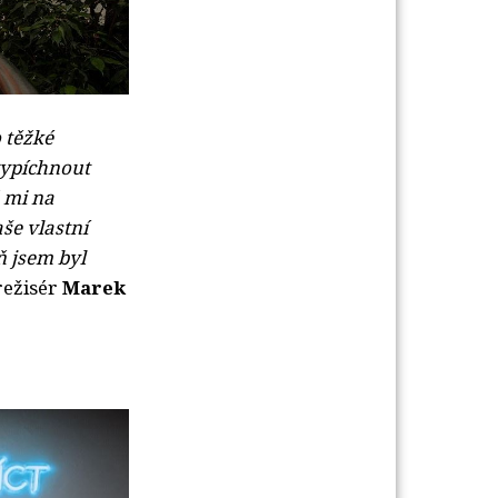
 těžk
é
 vypíchnout
 mi na
še vlastní
ň jsem byl
 režisér
Marek