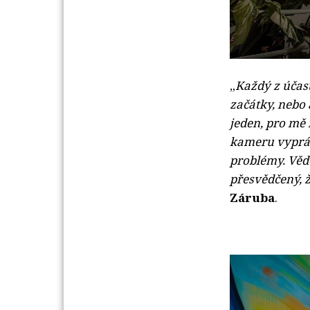
„
Každý z účast
začátky, nebo 
jeden, pro mě 
kameru vypráv
problémy. Vědě
přesvědčený, ž
Záruba
.