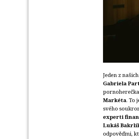
Jeden z našic
Gabriela Par
pornoherečk
Mark
é
ta
. To
svého soukromí
experti
finan
Lukáš Bakrlí
odpověďmi, kte