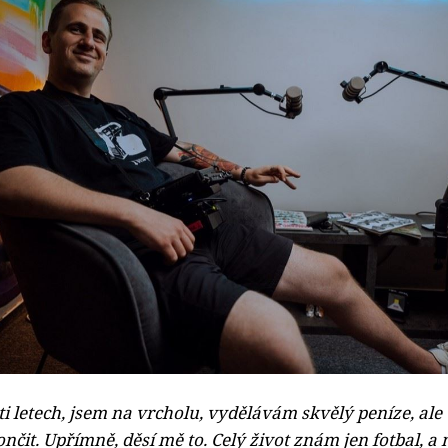
eti letech, jsem na vrcholu, vydělávám skvělý peníze, ale
ončit. Upřímně, děsí mě to. Celý život znám jen fotbal,