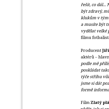
řešit, co dál..
být zdravý, mů
klukům v týmu 
a musíte být t
vydělat velké p
filmu fotbalis
Producent
Jiř
aktérů – hlav
podle mě příl
poskládat tak
týče střihu vůb
jsme si dát po
formě informac
Film
Zlatý pl
vědět, jak si