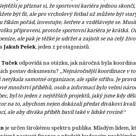
. Nejtěžší je přiznat si, že sportovní kariéra jednou skonč
žete být fit, ale pro vrcholový fotbal už můžete být sta
říkám pořád, investujte, šetřete a vzdělávejte se. Musí
rošku připravení, protože sportovní kariéra je krátká. O
eníze, ale pak je těžké je udržet a zajistit se na celý živo
ta
Jakub Pešek
, jeden z protagonistů.
í Tuček
odpovídá na otázku, jak náročná byla koordinac
ních postav dokumentu? „
Nejnáročnější koordinace v t
iš netýkala samotn
é
organizace, ale spíše střihu. Je prav
ov
é
množství příběhů, osob a informací bylo velmi náro
ec, byl to jeden z nejtěžších projektů, jaký jsme kdy děla
zor na to, abychom nejen dokázali předat divákovi kval
í, ale aby diváka příběh bavil tak
é
v lidsk
é
rovině
.“
án
je určen širokému spektru publika. Mladým lidem, kteř
 správně nastavit finance a předejít budoucím problémů