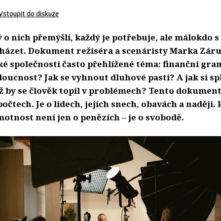
Vstoupit do diskuze
 o nich přemýšlí, každý je potřebuje, ale málokdo 
házet. Dokument režiséra a scenáristy Marka Záru
ké společnosti často přehlížené téma: finanční gra
udoucnost? Jak se vyhnout dluhové pasti? A jak si sp
iž by se člověk topil v problémech? Tento dokument
počtech. Je o lidech, jejich snech, obavách a naději.
otnost není jen o penězích – je o svobodě.