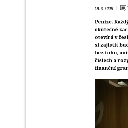
19. 3. 2025
| 
Peníze. Každý
skutečně zac
otevírá v čes
si zajistit b
bez toho, an
číslech a roz
finanční gram