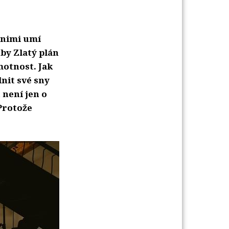
s nimi umí
by Zlatý plán
motnost. Jak
lnit své sny
 není jen o
 Protože