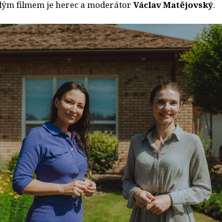
lým filmem je herec a moderátor
Václav Matějovský
.