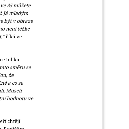
í, ve 35 můžete
rý. Já mladým
te být v obraze
no není těžké
t,”
říká ve
e tolika 
omto směru se
dou, že
čn
é
a co se
li. Museli
itní hodnotu ve
í chtějí 
m. Rodičům,