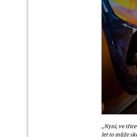
„
Nyní, ve třic
let to může sk