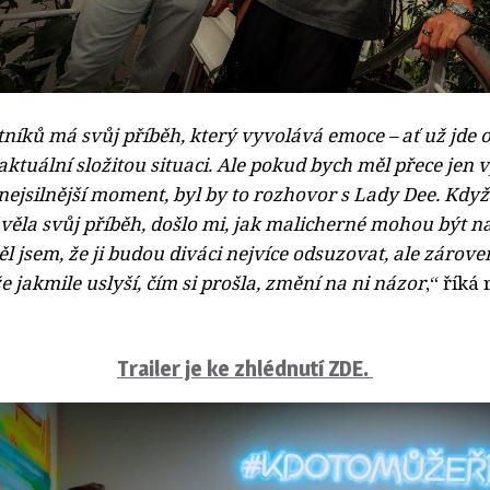
níků má svůj příběh, který vyvolává emoce – ať už jde o
aktuální složitou situaci. Ale pokud bych měl přece jen
nejsilnější moment, byl by to rozhovor s Lady Dee. Když
ěla svůj příběh, došlo mi, jak malicherné mohou být na
l jsem, že ji budou diváci nejvíce odsuzovat, ale zárove
e jakmile uslyší, čím si prošla, změní na ni názor
,“ říká
Trailer je ke zhlédnutí ZDE.