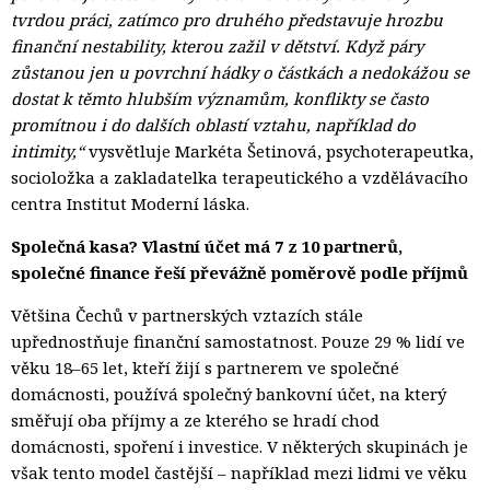
tvrdou práci, zatímco pro druhého představuje hrozbu
finanční nestability, kterou zažil v dětství. Když páry
zůstanou jen u povrchní hádky o částkách a nedokážou se
dostat k těmto hlubším významům, konflikty se často
promítnou i do dalších oblastí vztahu, například do
intimity,“
vysvětluje Markéta Šetinová, psychoterapeutka,
socioložka a zakladatelka terapeutického a vzdělávacího
centra Institut Moderní láska.
Společná kasa? Vlastní účet má 7 z 10 partnerů,
společné finance řeší převážně poměrově podle příjmů
Většina Čechů v partnerských vztazích stále
upřednostňuje finanční samostatnost. Pouze 29 % lidí ve
věku 18–65 let, kteří žijí s partnerem ve společné
domácnosti, používá společný bankovní účet, na který
směřují oba příjmy a ze kterého se hradí chod
domácnosti, spoření i investice. V některých skupinách je
však tento model častější – například mezi lidmi ve věku