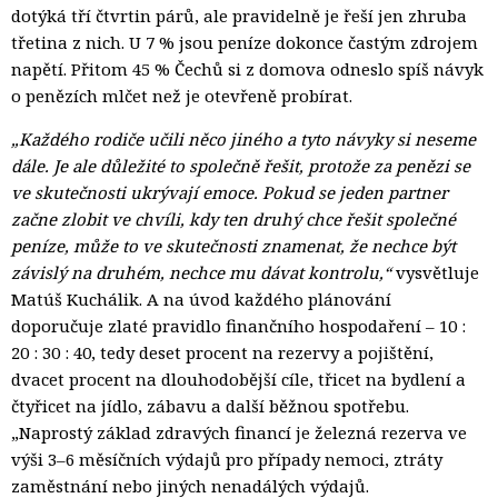
dotýká tří čtvrtin párů, ale pravidelně je řeší jen zhruba
třetina z nich. U 7 % jsou peníze dokonce častým zdrojem
napětí. Přitom 45 % Čechů si z domova odneslo spíš návyk
o penězích mlčet než je otevřeně probírat.
„Každého rodiče učili něco jiného a tyto návyky si neseme
dále. Je ale důležité to společně řešit, protože za penězi se
ve skutečnosti ukrývají emoce. Pokud se jeden partner
začne zlobit ve chvíli, kdy ten druhý chce řešit společné
peníze, může to ve skutečnosti znamenat, že nechce být
závislý na druhém, nechce mu dávat kontrolu,“
vysvětluje 
Matúš Kuchálik. A na úvod každého plánování
doporučuje zlaté pravidlo finančního hospodaření – 10 :
20 : 30 : 40, tedy deset procent na rezervy a pojištění,
dvacet procent na dlouhodobější cíle, třicet na bydlení a
čtyřicet na jídlo, zábavu a další běžnou spotřebu.
„Naprostý základ zdravých financí je železná rezerva ve
výši 3–6 měsíčních výdajů pro případy nemoci, ztráty
zaměstnání nebo jiných nenadálých výdajů.