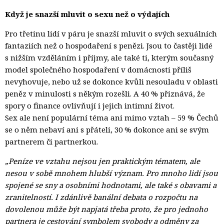
Když je snazší mluvit o sexu než o výdajích
Pro třetinu lidí v páru je snazší mluvit o svých sexuálních
fantaziích než o hospodaření s penězi. Jsou to častěji lidé
s nižším vzděláním i příjmy, ale také ti, kterým současný
model společného hospodaření v domácnosti příliš
nevyhovuje, nebo už se dokonce kvůli nesouladu v oblasti
peněz v minulosti s někým rozešli. A 40 % přiznává, že
spory o finance ovlivňují i jejich intimní život.
Sex ale není populární téma ani mimo vztah – 59 % Čechů 
se o něm nebaví ani s přáteli, 30 % dokonce ani se svým
partnerem či partnerkou.
„Peníze ve vztahu nejsou jen praktickým tématem, ale
nesou v sobě mnohem hlubší význam. Pro mnoho lidí jsou
spojené se sny a osobními hodnotami, ale také s obavami a
zranitelností. I zdánlivě banální debata o rozpočtu na
dovolenou může být napjatá třeba proto, že pro jednoho
partnera je cestování symbolem svobody a odměny za