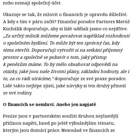
nebo nemají společný účet.
Ukazuje se tak, že mluvit o financích je opravdu důležité.
A kdy s tím v páru začít? Finanční poradce Partners Matúš
Kuchálik doporučuje, aby si lidé udělali jasno co nejdříve.
„Za určitý milník můžeme považovat například rozhodnutí
o společném bydlení. To může být ten správný čas, kdy
téma otevřít. Doporučuji vytvořit si na setkání příjemný
prostor a společně se pobavit o tom, jaký přístup
k penězům máme. To by mělo obsahovat odpovědi na
otázky, jaké jsou naše životní plány, základní hodnoty, ale i
to, za co rádi utrácíme,“
doporučuje ze své praxe poradce. 
Lidé takto nejlépe zjistí, jaké návyky si ten druhý přinesl
ze své rodiny.
O financích se nemluví. Anebo jen napjatě
Peníze jsou v partnerském soužití druhou nejčastější
příčinou napětí, hned po ještě výbušnějším tématu,
kterým jsou domácí práce. Nesoulad ve financích se