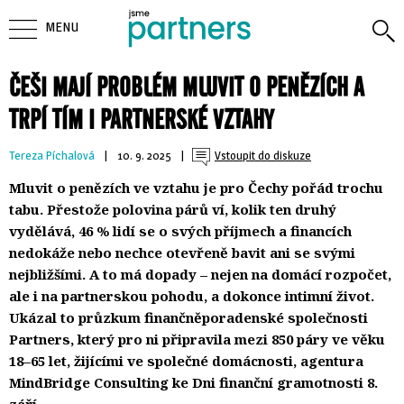
MENU
ČEŠI MAJÍ PROBLÉM MLUVIT O PENĚZÍCH A
TRPÍ TÍM I PARTNERSKÉ VZTAHY
Tereza Píchalová
| 
10. 9. 2025
| 
Vstoupit do diskuze
Mluvit o penězích ve vztahu je pro Čechy pořád trochu
tabu. Přestože polovina párů ví, kolik ten druhý
vydělává, 46 % lidí se o svých příjmech a financích
nedokáže nebo nechce otevřeně bavit ani se svými
nejbližšími. A to má dopady – nejen na domácí rozpočet,
ale i na partnerskou pohodu, a dokonce intimní život.
Ukázal to průzkum finančněporadenské společnosti
Partners, který pro ni připravila mezi 850 páry ve věku
18–65 let, žijícími ve společné domácnosti, agentura
MindBridge Consulting ke Dni finanční gramotnosti 8.
září.