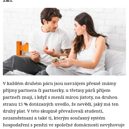
V každém druhém páru jsou navzájem přesně známy
příjmy partnera či partnerky, u třetiny párů příjem
partneři znají, i když s menší mírou jistoty, na druhou
stranu 15 % dotázaných uvedlo, že nevědí, jaký má ten
druhý plat. V této skupině převažovali studenti,
nezaměstnaní a také ti, kterým současný systém
hospodaření s penězi ve společné domácnosti nevyhovuje