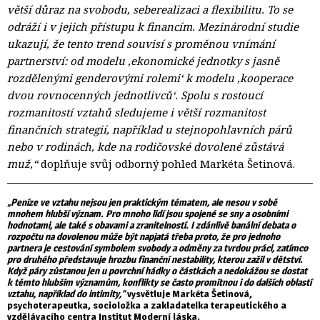
větší důraz na svobodu, seberealizaci a flexibilitu. To se
odráží i v jejich přístupu k financím. Mezinárodní studie
ukazují, že tento trend souvisí s proměnou vnímání
partnerství: od modelu ‚ekonomické jednotky s jasně
rozdělenými genderovými rolemi‘ k modelu ‚kooperace
dvou rovnocenných jednotlivců‘. Spolu s rostoucí
rozmanitostí vztahů sledujeme i větší rozmanitost
finančních strategií, například u stejnopohlavních párů
nebo v rodinách, kde na rodičovské dovolené zůstává
muž,“
doplňuje svůj odborný pohled Markéta Šetinová.
„Peníze ve vztahu nejsou jen praktickým tématem, ale nesou v sobě
mnohem hlubší význam. Pro mnoho lidí jsou spojené se sny a osobními
hodnotami, ale také s obavami a zranitelností. I zdánlivě banální debata o
rozpočtu na dovolenou může být napjatá třeba proto, že pro jednoho
partnera je cestování symbolem svobody a odměny za tvrdou práci, zatímco
pro druhého představuje hrozbu finanční nestability, kterou zažil v dětství.
Když páry zůstanou jen u povrchní hádky o částkách a nedokážou se dostat
k těmto hlubším významům, konflikty se často promítnou i do dalších oblastí
vztahu, například do intimity,“
vysvětluje Markéta Šetinová,
psychoterapeutka, socioložka a zakladatelka terapeutického a
vzdělávacího centra Institut Moderní láska.