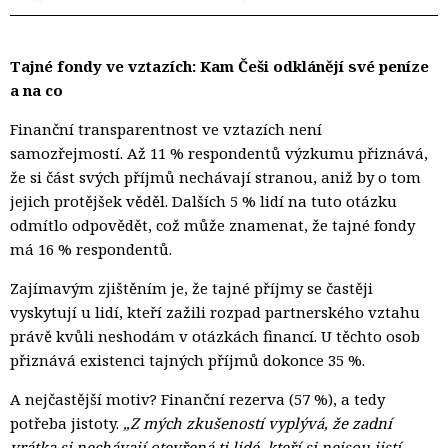
Tajné fondy ve vztazích: Kam Češi odklánějí své peníze
a na co
Finanční transparentnost ve vztazích není
samozřejmostí. Až 11 % respondentů výzkumu přiznává,
že si část svých příjmů nechávají stranou, aniž by o tom
jejich protějšek věděl. Dalších 5 % lidí na tuto otázku
odmítlo odpovědět, což může znamenat, že tajné fondy
má 16 % respondentů.
Zajímavým zjištěním je, že tajné příjmy se častěji
vyskytují u lidí, kteří zažili rozpad partnerského vztahu
právě kvůli neshodám v otázkách financí. U těchto osob
přiznává existenci tajných příjmů dokonce 35 %.
A nejčastější motiv? Finanční rezerva (57 %), a tedy
potřeba jistoty.
„Z mých zkušeností vyplývá, že zadní
vrátka si nechávají otevřená ti lidé, kteří si nejsou jistí