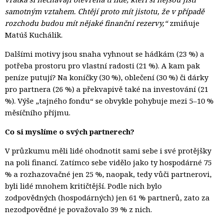
samotným vztahem. Chtějí proto mít jistotu, že v případě
rozchodu budou mít nějaké finanční rezervy,“
zmiňuje 
Matúš Kuchálik.
Dalšími motivy jsou snaha vyhnout se hádkám (23 %) a
potřeba prostoru pro vlastní radosti (21 %). A kam pak
peníze putují? Na koníčky (30 %), oblečení (30 %) či dárky
pro partnera (26 %) a překvapivě také na investování (21
%). Výše „tajného fondu“ se obvykle pohybuje mezi 5–10 %
měsíčního příjmu.
Co si myslíme o svých partnerech?
V průzkumu měli lidé ohodnotit sami sebe i své protějšky
na poli financí. Zatímco sebe vidělo jako ty hospodárné 75
% a rozhazovačné jen 25 %, naopak, tedy vůči partnerovi,
byli lidé mnohem kritičtější. Podle nich bylo
zodpovědných (hospodárných) jen 61 % partnerů, zato za
nezodpovědné je považovalo 39 % z nich.