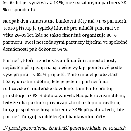
56–65 let jej využívá až 48 %, mezi sezdanými partnery 38
% respondentů.
Naopak dva samostatné bankovní účty má 71 % partnerů.
Tento přístup je typický hlavně pro mladší generaci ve
věku 26–35 let, kde se takto finančně organizuje 80 %
partnerů, mezi nesezdanými partnery žijícími ve společné
domácnosti pak dokonce 84 %.
Partneři, kteří si zachovávají finanční samostatnost,
nejčastěji přispívají na společné výdaje poměrově podle
výše příjmů – v 62 % případů. Tento model je obzvlášť
běžný u rodin s dětmi, kde je jeden z partnerů na
rodičovské či mateřské dovolené. Tam tento přístup
praktikuje až 83 % dotazovaných. Naopak rovným dílem,
tedy že oba partneři přispívají zhruba stejnou částkou,
funguje společné hospodaření v 38 % případů z těch, kde
partneři fungují s oddělenými bankovními účty.
„V praxi pozorujeme, že mladší generace klade ve vztazích