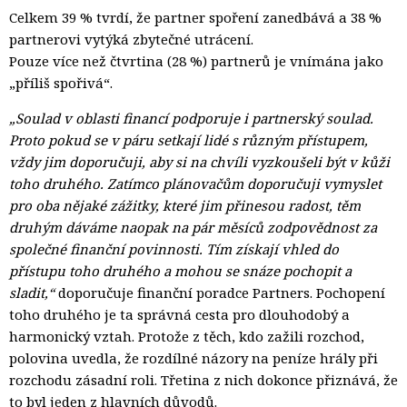
Celkem 39 % tvrdí, že partner spoření zanedbává a 38 %
partnerovi vytýká zbytečné utrácení.
Pouze více než čtvrtina (28 %) partnerů je vnímána jako 
„příliš spořivá“.
„Soulad v oblasti financí podporuje i partnerský soulad.
Proto pokud se v páru setkají lidé s různým přístupem,
vždy jim doporučuji, aby si na chvíli vyzkoušeli být v kůži
toho druhého. Zatímco plánovačům doporučuji vymyslet
pro oba nějaké zážitky, které jim přinesou radost, těm
druhým dáváme naopak na pár měsíců zodpovědnost za
společné finanční povinnosti. Tím získají vhled do
přístupu toho druhého a mohou se snáze pochopit a
sladit,“
doporučuje finanční poradce Partners. Pochopení 
toho druhého je ta správná cesta pro dlouhodobý a
harmonický vztah. Protože z těch, kdo zažili rozchod,
polovina uvedla, že rozdílné názory na peníze hrály při
rozchodu zásadní roli. Třetina z nich dokonce přiznává, že
to byl jeden z hlavních důvodů.