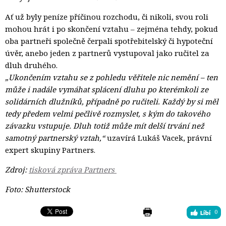
Ať už byly peníze příčinou rozchodu, či nikoli, svou roli
mohou hrát i po skončení vztahu – zejména tehdy, pokud
oba partneři společně čerpali spotřebitelský či hypoteční
úvěr, anebo jeden z partnerů vystupoval jako ručitel za
dluh druhého.
„Ukončením vztahu se z pohledu věřitele nic nemění – ten
může i nadále vymáhat splácení dluhu po kterémkoli ze
solidárních dlužníků, případně po ručiteli. Každý by si měl
tedy předem velmi pečlivě rozmyslet, s kým do takového
závazku vstupuje. Dluh totiž může mít delší trvání než
samotný partnerský vztah,“
uzavírá Lukáš Vacek, právní
expert skupiny Partners.
Zdroj:
tisková zpráva Partners
Foto: Shutterstock
0