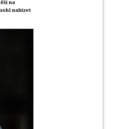
ěší na
mohl nabízet