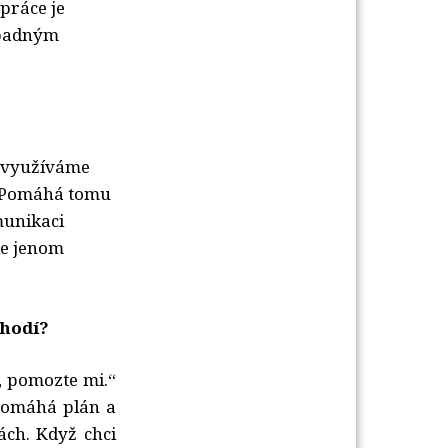
práce je
řípadným
u využíváme
d. Pomáhá tomu
munikaci
de jenom
chodí?
, pomozte mi.“
 pomáhá plán a
ách.
Když chci