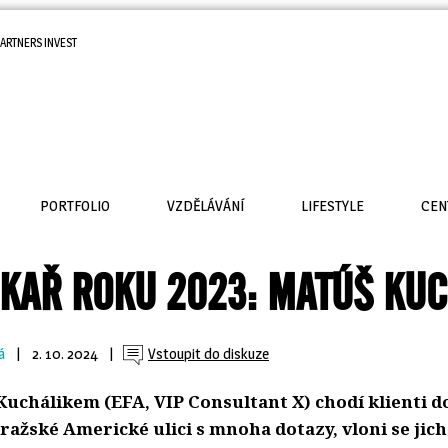
ARTNERS INVEST
PORTFOLIO
VZDĚLÁVÁNÍ
LIFESTYLE
CEN
KAŘ ROKU 2023: MATÚŠ KUC
á
| 
2. 10. 2024
| 
Vstoupit do diskuze
uchálikem (EFA, VIP Consultant X) chodí klienti 
ražské Americké ulici s mnoha dotazy, vloni se jic