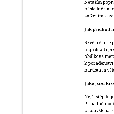
Netuším poprav
následně na to
snížením saz
Jak příchod 
Skvělá šance 
například i p
obálková meto
k poradenství
narůstat a vši
Jaké jsou kro
Nejčastěji to
Případně mají
promyšlená st