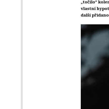
„točilo“ kole
vlastní hypo
další přidan