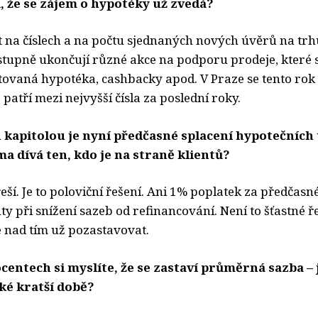
xi, že se zájem o hypotéky už zvedá?
ět na číslech a na počtu sjednaných nových úvěrů na trh
stupně ukončují různé akce na podporu prodeje, které
otovaná hypotéka, cashbacky apod. V Praze se tento rok
 patří mezi nejvyšší čísla za poslední roky.
kapitolou je nyní předčasné splacení hypotečních 
ma dívá ten, kdo je na straně klientů?
eší. Je to poloviční řešení. Ani 1% poplatek za předčasn
ty při snížení sazeb od refinancování. Není to šťastné ře
 nad tím už pozastavovat.
centech si myslíte, že se zastaví průměrná sazba –
ké kratší době?