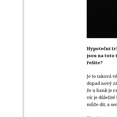
Hypoteční trh
jsou na toto 
řešíte?
Je to taková v
dopad nový zák
že u bank je r
víc je důležité
může dít, a se