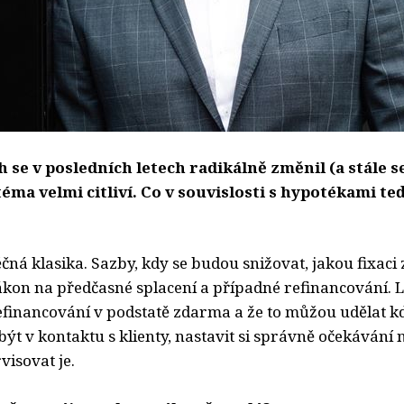
 se v posledních letech radikálně změnil (a stále se
téma velmi citliví. Co v souvislosti s hypotékami te
ěčná klasika. Sazby, kdy se budou snižovat, jakou fixaci 
on na předčasné splacení a případné refinancování. Lid
efinancování v podstatě zdarma a že to můžou udělat kd
 být v kontaktu s klienty, nastavit si správně očekávání n
rvisovat je.