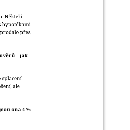
u. Někteří
 s hypotékami
 prodalo přes
úvěrů – jak
é splacení
šení, ale
 jsou ona 4 %