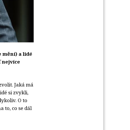
 mění) a lidé
ď nejvíce
zvolit. Jaká má
é si zvykli,
ykoliv. O to
a to, co se dál