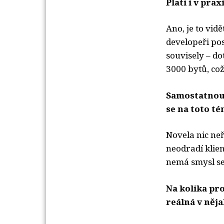
Platí i v pra
Ano, je to vid
developeři po
souvisely – d
3000 bytů, což
Samostatnou 
se na toto té
Novela nic neř
neodradí klien
nemá smysl se
Na kolika pro
reálná v něja