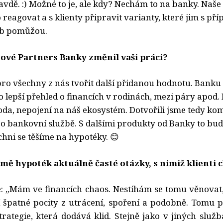
dě. :) Možné to je, ale kdy? Nechám to na banky. Naše 
 reagovat a s klienty připravit varianty, které jim s p
eb pomůžou.
nové Partners Banky změnil vaši práci?
pro všechny z nás tvořit další přidanou hodnotu. Bank
ro lepší přehled o financích v rodinách, mezi páry apo
da, nepojení na náš ekosystém. Dotvořili jsme tedy ko
 o bankovní službě. S dalšími produkty od Banky to bu
chni se těšíme na hypotéky. 😊
mě hypoték aktuálně časté otázky, s nimiž klienti 
 je: „Mám ve financích chaos. Nestíhám se tomu věnovat
 špatné pocity z utrácení, spoření a podobně. Tomu
rategie, která dodává klid. Stejně jako v jiných služb