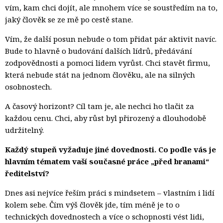
vím, kam chci dojít, ale mnohem více se soustředím na to,
jaký člověk se ze mě po cestě stane.
Vím, že další posun nebude o tom přidat pár aktivit navíc.
Bude to hlavně o budování dalších lídrů, předávání
zodpovědnosti a pomoci lidem vyrůst. Chci stavět firmu,
která nebude stát na jednom člověku, ale na silných
osobnostech.
A časový horizont? Cíl tam je, ale nechci ho tlačit za
každou cenu. Chci, aby růst byl přirozený a dlouhodobě
udržitelný.
Každý stupeň vyžaduje jiné dovednosti. Co podle vás je
hlavním tématem vaší současné práce „před branami“
ředitelství?
Dnes asi nejvíce řeším práci s mindsetem – vlastním i lidí
kolem sebe. Čím výš člověk jde, tím méně je to o
technických dovednostech a více o schopnosti vést lidi,