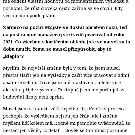
mě oddělit vlastní hodnotu od momentálních výsledků a
pochopit, že růst člověka často začíná až ve chvíli, kdy
věci nejdou podle plánu.
Zatímco na pozici M2 jste se dostal obratem roku, teď
na post senior manažera jste tvrdě pracoval od roku
2021. Co všechno v kariérním ohledu jste se musel za tu
dobu naučit, čemu se musel přizpůsobit, aby to
„klaplo“?
Myslím, že největší změna byla v tom, že jsem musel
přestat tlačit jen na výsledky a začít více pracovat s lidmi
a sám se sebou. Dříve jsem měl nastavení: udělej více
aktivit a přijde výsledek. Postupně jsem ale pochopil, že
budování firmy není sprint.
Musel jsem se naučit větší trpělivosti, důvěře v proces a
pochopit, že výsledkem nejsou jen čísla, ale i změna
myšlení lidí kolem mě. Hodně mi pomohlo uvědomění, že
nestačí jen vědět, co dělat – člověk se tím musí postupně