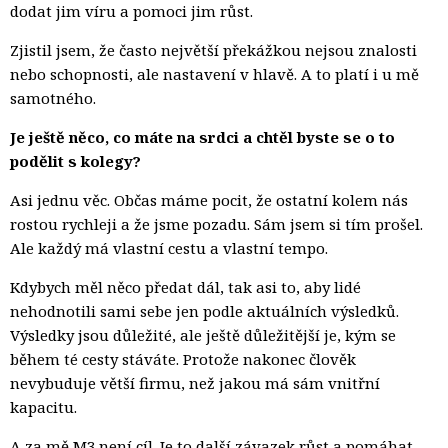
dodat jim víru a pomoci jim růst.
Zjistil jsem, že často největší překážkou nejsou znalosti
nebo schopnosti, ale nastavení v hlavě. A to platí i u mě
samotného.
Je ještě něco, co máte na srdci a chtěl byste se o to
podělit s kolegy?
Asi jednu věc. Občas máme pocit, že ostatní kolem nás
rostou rychleji a že jsme pozadu. Sám jsem si tím prošel.
Ale každý má vlastní cestu a vlastní tempo.
Kdybych měl něco předat dál, tak asi to, aby lidé
nehodnotili sami sebe jen podle aktuálních výsledků.
Výsledky jsou důležité, ale ještě důležitější je, kým se
během té cesty stáváte. Protože nakonec člověk
nevybuduje větší firmu, než jakou má sám vnitřní
kapacitu.
A za mě M3 není cíl. Je to další závazek růst a pomáhat