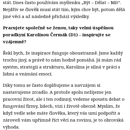
stát. Dnes často používám myšlenku „Být – Dělat – Mít“.
Nejdřív se člověk musí stát tím, kým chce být, potom dělá
jiné věci a až následně přichází výsledky.
Pracujete společně se ženou, taky velmi úspěšnou
poradkyní Karolínou Čermák (D1) – inspirujte se
vzájemně?
Řekl bych, že inspirace funguje oboustranně. Jsme každý
trochu jiný, a právě to nám hodně pomáhá. Já mám rád
systém, strategii a strukturu, Karolína je silná v práci s
lidmi a vnímání emocí.
Díky tomu se často doplňujeme a navzájem si
nastavujeme zrcadlo. A protože spolu nežijeme jen
pracovní život, ale i ten rodinný, vedeme spoustu debat o
fungování firmy, lidech, vizi i životě obecně. Myslím, že
když vedle sebe máte člověka, který vás umí podpořit a
zároveň vám upřímně říct věci na rovinu, je to obrovská
výhoda.