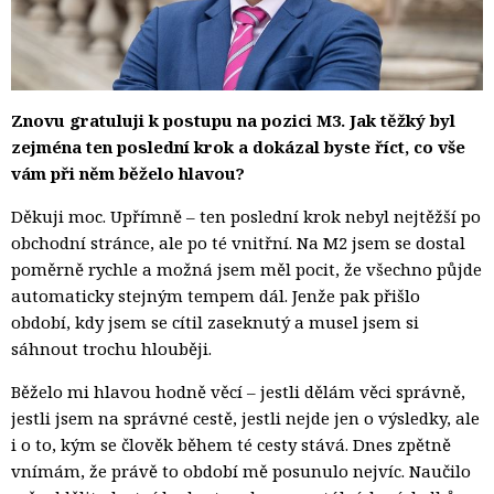
Znovu gratuluji k postupu na pozici M3. Jak těžký byl
zejména ten poslední krok a dokázal byste říct, co vše
vám při něm běželo hlavou?
Děkuji moc. Upřímně – ten poslední krok nebyl nejtěžší po
obchodní stránce, ale po té vnitřní. Na M2 jsem se dostal
poměrně rychle a možná jsem měl pocit, že všechno půjde
automaticky stejným tempem dál. Jenže pak přišlo
období, kdy jsem se cítil zaseknutý a musel jsem si
sáhnout trochu hlouběji.
Běželo mi hlavou hodně věcí – jestli dělám věci správně,
jestli jsem na správné cestě, jestli nejde jen o výsledky, ale
i o to, kým se člověk během té cesty stává. Dnes zpětně
vnímám, že právě to období mě posunulo nejvíc. Naučilo