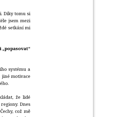
. Díky tomu si
déle jsem mezi
ždé setkání mi
i „popasovat“
ího systému a
 jiné motivace
hého.
ádat, že lidé
 regiony. Dnes
Čechy, což mě