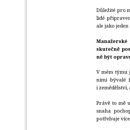
Důležité pro m
lidé připrave
ale jako jede
Manažerské p
skutečně pos
ně být oprav
V mém týmu js
nimi bývalé 
i zemědělství, 
Právě to mě u
snaha pochop
potřebuje více