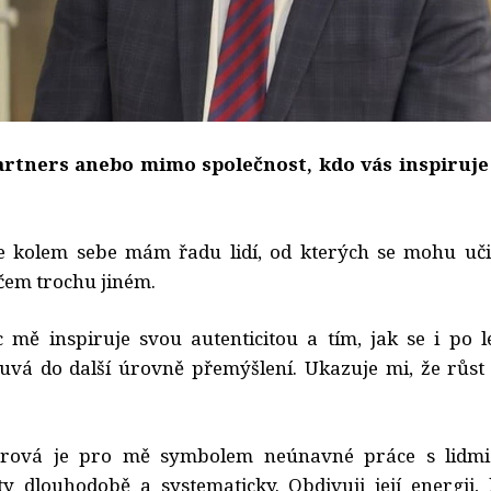
artners anebo mimo společnost, kdo vás inspiruje 
že kolem sebe mám řadu lidí, od kterých se mohu uči
ěčem trochu jiném.
 mě inspiruje svou autenticitou a tím, jak se i po 
uvá do další úrovně přemýšlení. Ukazuje mi, že růst
erová je pro mě symbolem neúnavné práce s lidmi
nty dlouhodobě a systematicky. Obdivuji její energii, 