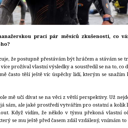
anažerskou prací pár měsíců zkušenosti, co v
ého?
zuje, že postupně přestávám být hráčem a stávám se t
ce prožíval vlastní výsledky a soustředil se na to, co 
mě často těší ještě víc úspěchy lidí, kterým se snažím
e mě učí dívat se na věci z větší perspektivy. Už nejde
 sám, ale jaké prostředí vytvářím pro ostatní a kolik 
out. Když vidím, že někdo v týmu překoná vlastní o
 který se mu ještě před časem zdál vzdálený, vnímám to 
.