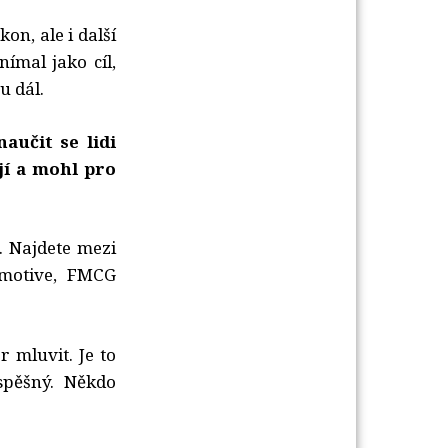
on, ale i další
ímal jako cíl,
u dál.
aučit se lidi
jí a mohl pro
. Najdete mezi
omotive, FMCG
 mluvit. Je to
spěšný. Někdo