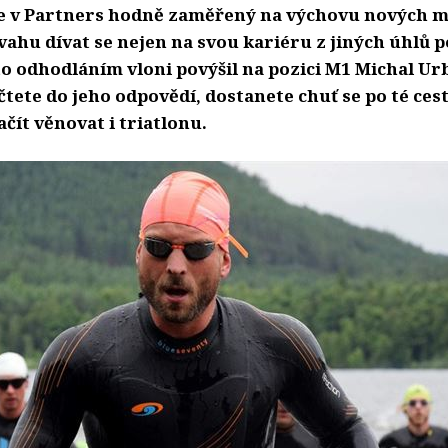
je v Partners hodně zaměřený na výchovu nových 
vahu dívat se nejen na svou kariéru z jiných úhlů 
to odhodláním vloni povýšil na pozici M1 Michal Ur
čtete do jeho odpovědí, dostanete chuť se po té cest
čít věnovat i triatlonu.