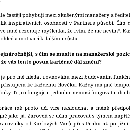
ále častěji pohybuji mezi zkušenými manažery a řediteli
lik inspirativních osobností v Partners působí. Čím 
e ve mně rezonuje myšlenka, že „vím, že nic nevím“. Ka
ohled a motivaci k dalšímu růstu.
 nejnáročnější, s čím se musíte na manažerské pozic
, že vás tento posun kariérně dál změní?
í je pro mě hledat rovnováhu mezi budováním funkčn
 přístupem ke každému člověku. Každý má jiné tempo,
tránky. To, co funguje u jednoho, nemusí fungovat u dru
ráce mě proto učí více naslouchat a méně předpokl
ejně jako já. Zároveň se učím pracovat s týmem napříč
acovníky od Karlových Varů přes Prahu až po jižní 