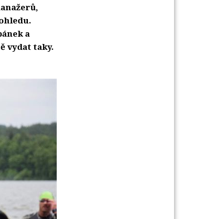
manažerů,
pohledu.
bánek a
ě vydat taky.