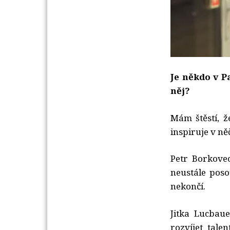
Je někdo v P
něj?
Mám štěstí, 
inspiruje v n
Petr Borkovec
neustále poso
nekončí.
Jitka Lucbau
rozvíjet tale