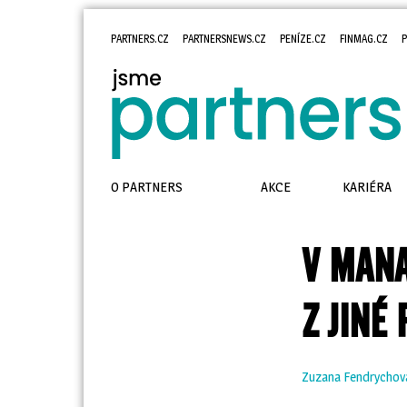
PARTNERS.CZ
PARTNERSNEWS.CZ
PENÍZE.CZ
FINMAG.CZ
P
O PARTNERS
AKCE
KARIÉRA
V MANA
Z JINÉ
Zuzana Fendrychov