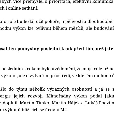
abych více přemýšlel o prioritách, efektivní komunik
ch i online setkání.
tato role bude dál učit pokoře, trpělivosti a dlouhodob
hodní výkon lze ovlivnit během měsíců, ale budování l
.
psal ten pomyslný poslední krok před tím, než jste
m posledním krokem bylo uvědomění, že moje role už n
výkonu, ale o vytváření prostředí, ve kterém mohou růs
išlo do týmu několik výrazných osobností a já se s
rgie jejich rozvoji. Mimořádný výkon podal Jaku
e doplnili Martin Timko, Martin Hájek a Lukáš Podzi
li výkonů blížících se úrovni M2.