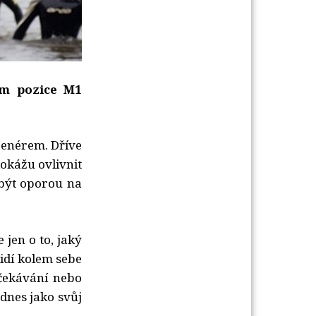
ám pozice M1
renérem. Dříve
dokážu ovlivnit
 být oporou na
 jen o to, jaký
lidí kolem sebe
čekávání nebo
dnes jako svůj