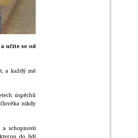
a učíte se od
t, a každý mě
letech úspěchů
 člověka nikdy
 a schopnosti
kterou do lidí