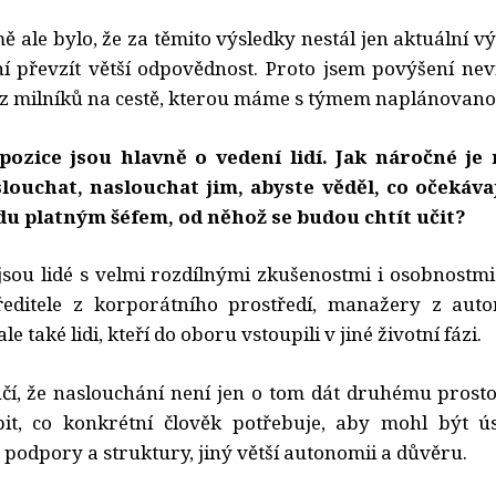
ě ale bylo, že za těmito výsledky nestál jen aktuální výk
ní převzít větší odpovědnost. Proto jsem povýšení nevn
n z milníků na cestě, kterou máme s týmem naplánovano
ozice jsou hlavně o vedení lidí. Jak náročné je n
louchat, naslouchat jim, abyste věděl, co očekáva
du platným šéfem, od něhož se budou chtít učit?
ou lidé s velmi rozdílnými zkušenostmi i osobnostmi
ředitele z korporátního prostředí, manažery z aut
ale také lidi, kteří do oboru vstoupili v jiné životní fázi.
čí, že naslouchání není jen o tom dát druhému prostor
it, co konkrétní člověk potřebuje, aby mohl být ú
 podpory a struktury, jiný větší autonomii a důvěru.