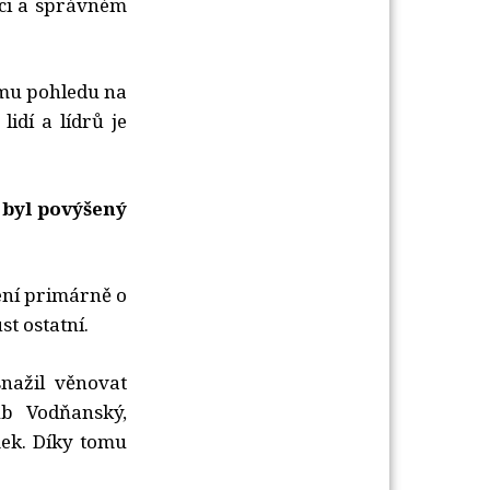
aci a správném
ému pohledu na
idí a lídrů je
 byl povýšený
ení primárně o
t ostatní.
nažil věnovat
b Vodňanský,
mek. Díky tomu