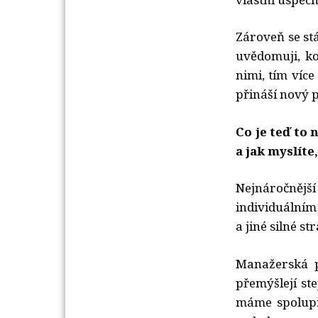
Zároveň se st
uvědomuji, ko
nimi, tím víc
přináší nový p
Co je teď to
a jak myslíte
Nejnáročnějš
individuálním
a jiné silné s
Manažerská p
přemýšlejí st
máme spolupr