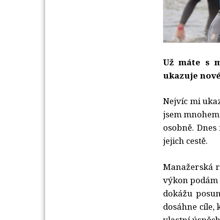
Už máte s m
ukazuje nov
Nejvíc mi uka
jsem mnohem ví
osobně. Dnes 
jejich cestě.
Manažerská rol
výkon podám já
dokážu posun
dosáhne cíle,
vlastní úspěch