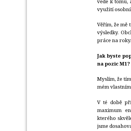
vede k tomu, 
využití osobní
Věřím, že mě 
výsledky. Obc
práce na roky
Jak byste po
na pozic M1?
Myslím, že tí
mém vlastním 
V té době př
maximum ene
kterého skvěl
jsme dosahova