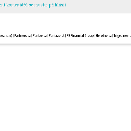
ení komentářů se musíte přihlásit
seznam
) |
Partners.cz
| 
Peníze.cz
| 
Peniaze.sk
| 
PB Financial Group
| 
Heroine.cz
| 
Trigea nemo