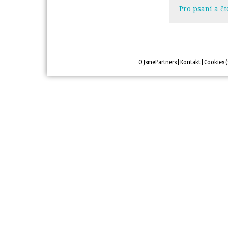
Pro psaní a čt
O JsmePartners
| 
Kontakt
| 
Cookies
(