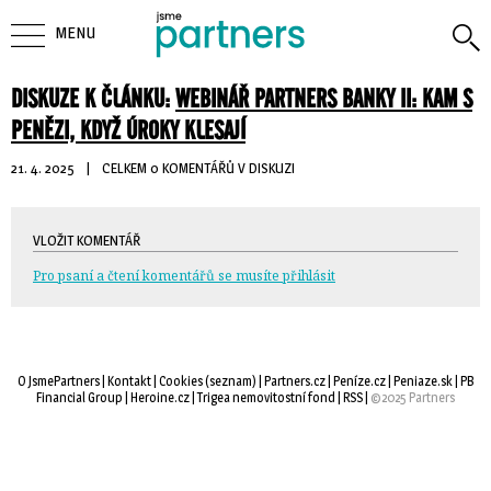
MENU
DISKUZE K ČLÁNKU:
WEBINÁŘ PARTNERS BANKY II: KAM S
PENĚZI, KDYŽ ÚROKY KLESAJÍ
21. 4. 2025
| 
CELKEM 0 KOMENTÁŘŮ V DISKUZI
VLOŽIT KOMENTÁŘ
Pro psaní a čtení komentářů se musíte přihlásit
O JsmePartners
| 
Kontakt
| 
Cookies
(
seznam
) |
Partners.cz
| 
Peníze.cz
| 
Peniaze.sk
| 
PB
Financial Group
| 
Heroine.cz
| 
Trigea nemovitostní fond
| 
RSS
| 
©2025 Partners