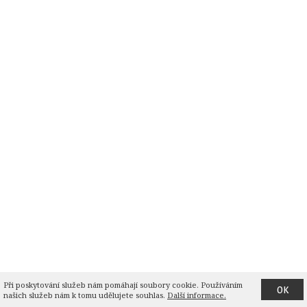
Při poskytování služeb nám pomáhají soubory cookie. Používáním 
OK
našich služeb nám k tomu udělujete souhlas.
Další informace.