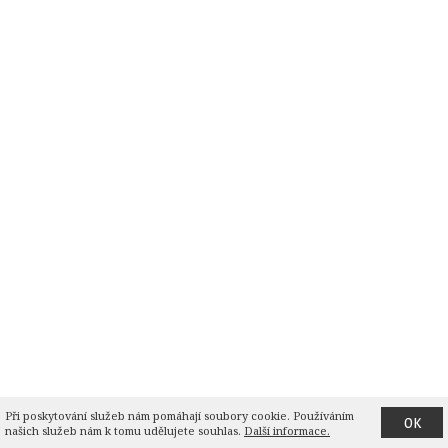
Při poskytování služeb nám pomáhají soubory cookie. Používáním 
OK
našich služeb nám k tomu udělujete souhlas.
Další informace.