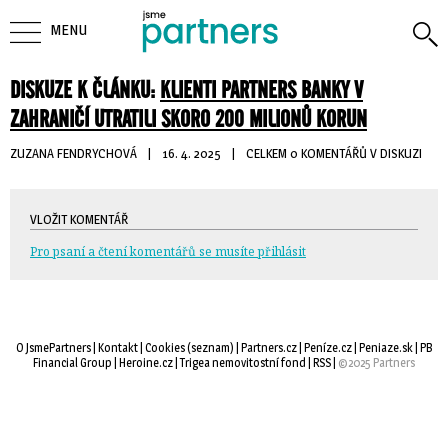
MENU
DISKUZE K ČLÁNKU:
KLIENTI PARTNERS BANKY V
ZAHRANIČÍ UTRATILI SKORO 200 MILIONŮ KORUN
ZUZANA FENDRYCHOVÁ
| 
16. 4. 2025
| 
CELKEM 0 KOMENTÁŘŮ V DISKUZI
VLOŽIT KOMENTÁŘ
Pro psaní a čtení komentářů se musíte přihlásit
O JsmePartners
| 
Kontakt
| 
Cookies
(
seznam
) |
Partners.cz
| 
Peníze.cz
| 
Peniaze.sk
| 
PB
Financial Group
| 
Heroine.cz
| 
Trigea nemovitostní fond
| 
RSS
| 
©2025 Partners