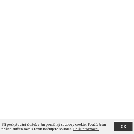
Při poskytování služeb nám pomáhají soubory cookie. Používáním 
OK
našich služeb nám k tomu udělujete souhlas.
Další informace.