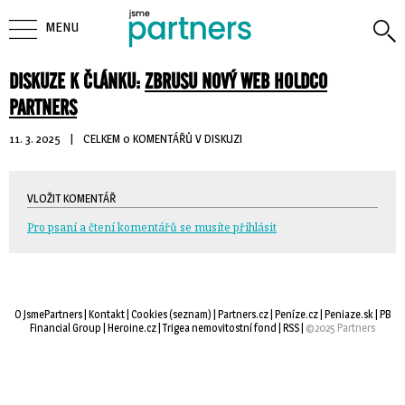
MENU
DISKUZE K ČLÁNKU:
ZBRUSU NOVÝ WEB HOLDCO
PARTNERS
11. 3. 2025
| 
CELKEM 0 KOMENTÁŘŮ V DISKUZI
VLOŽIT KOMENTÁŘ
Pro psaní a čtení komentářů se musíte přihlásit
O JsmePartners
| 
Kontakt
| 
Cookies
(
seznam
) |
Partners.cz
| 
Peníze.cz
| 
Peniaze.sk
| 
PB
Financial Group
| 
Heroine.cz
| 
Trigea nemovitostní fond
| 
RSS
| 
©2025 Partners