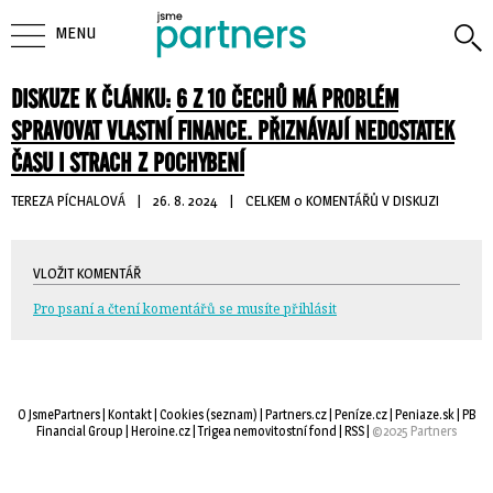
MENU
DISKUZE K ČLÁNKU:
6 Z 10 ČECHŮ MÁ PROBLÉM
SPRAVOVAT VLASTNÍ FINANCE. PŘIZNÁVAJÍ NEDOSTATEK
ČASU I STRACH Z POCHYBENÍ
TEREZA PÍCHALOVÁ
| 
26. 8. 2024
| 
CELKEM 0 KOMENTÁŘŮ V DISKUZI
VLOŽIT KOMENTÁŘ
Pro psaní a čtení komentářů se musíte přihlásit
O JsmePartners
| 
Kontakt
| 
Cookies
(
seznam
) |
Partners.cz
| 
Peníze.cz
| 
Peniaze.sk
| 
PB
Financial Group
| 
Heroine.cz
| 
Trigea nemovitostní fond
| 
RSS
| 
©2025 Partners