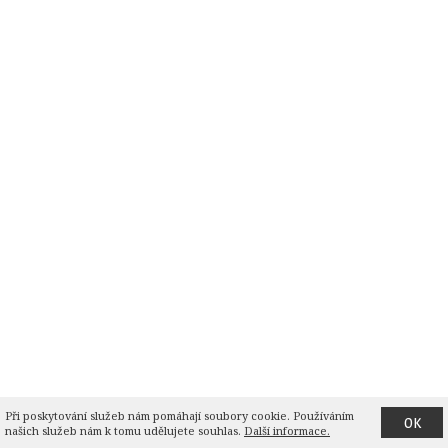
Při poskytování služeb nám pomáhají soubory cookie. Používáním 
OK
našich služeb nám k tomu udělujete souhlas.
Další informace.