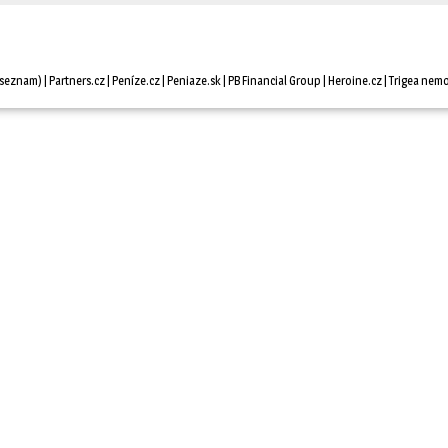
seznam
) |
Partners.cz
| 
Peníze.cz
| 
Peniaze.sk
| 
PB Financial Group
| 
Heroine.cz
| 
Trigea nemo