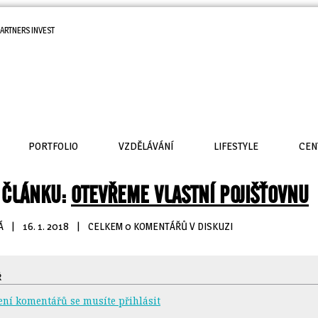
ARTNERS INVEST
PORTFOLIO
VZDĚLÁVÁNÍ
LIFESTYLE
CEN
 ČLÁNKU:
OTEVŘEME VLASTNÍ POJIŠŤOVNU
Á
| 
16. 1. 2018
| 
CELKEM 0 KOMENTÁŘŮ V DISKUZI
Ř
ení komentářů se musíte přihlásit