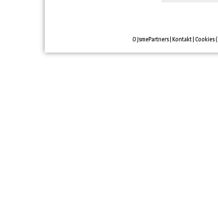
O JsmePartners
| 
Kontakt
| 
Cookies
(