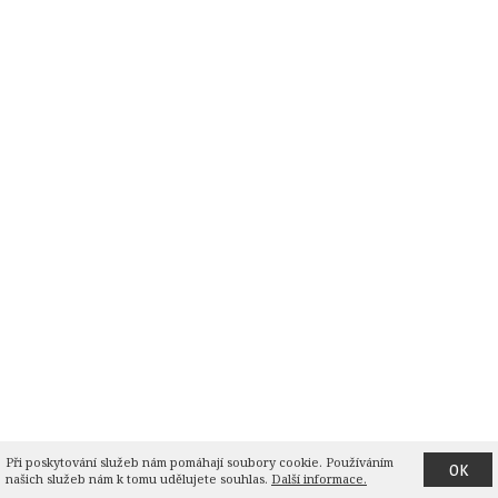
Při poskytování služeb nám pomáhají soubory cookie. Používáním 
OK
našich služeb nám k tomu udělujete souhlas.
Další informace.