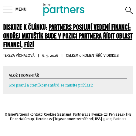
MENU
DISKUZE K ČLÁNKU:
PARTNERS POSILUJÍ VEDENÍ FINANCÍ:
ONDŘEJ MATUŠTÍK BUDE V POZICI PARTNERA ŘÍDIT OBLAST
FINANCÍ, FÚZÍ
TEREZA PÍCHALOVÁ
| 
6. 5. 2026
| 
CELKEM 0 KOMENTÁŘŮ V DISKUZI
VLOŽIT KOMENTÁŘ
Pro psaní a čtení komentářů se musíte přihlásit
O JsmePartners
| 
Kontakt
| 
Cookies
(
seznam
) |
Partners.cz
| 
Peníze.cz
| 
Peniaze.sk
| 
PB
Financial Group
| 
Heroine.cz
| 
Trigea nemovitostní fond
| 
RSS
| 
©2025 Partners