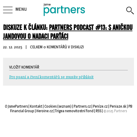
MENU
DISKUZE K ČLÁNKU:
PARTNERS PODCAST #13: S ANIČKOU
JANDOVOU O NADACI PARŤÁCI
22. 12. 2025
| 
CELKEM 0 KOMENTÁŘŮ V DISKUZI
VLOŽIT KOMENTÁŘ
Pro psaní a čtení komentářů se musíte přihlásit
O JsmePartners
| 
Kontakt
| 
Cookies
(
seznam
) |
Partners.cz
| 
Peníze.cz
| 
Peniaze.sk
| 
PB
Financial Group
| 
Heroine.cz
| 
Trigea nemovitostní fond
| 
RSS
| 
©2025 Partners