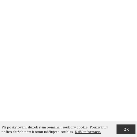
Při poskytování služeb nám pomáhají soubory cookie. Používáním 
OK
našich služeb nám k tomu udělujete souhlas.
Další informace.