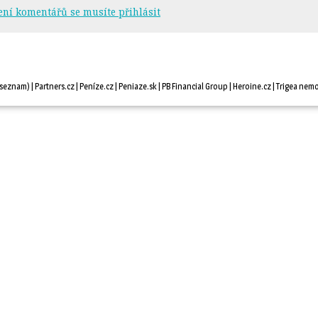
ení komentářů se musíte přihlásit
seznam
) |
Partners.cz
| 
Peníze.cz
| 
Peniaze.sk
| 
PB Financial Group
| 
Heroine.cz
| 
Trigea nemo