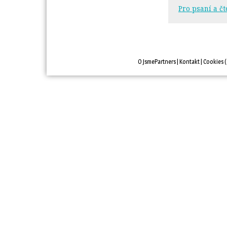
Pro psaní a čt
O JsmePartners
| 
Kontakt
| 
Cookies
(