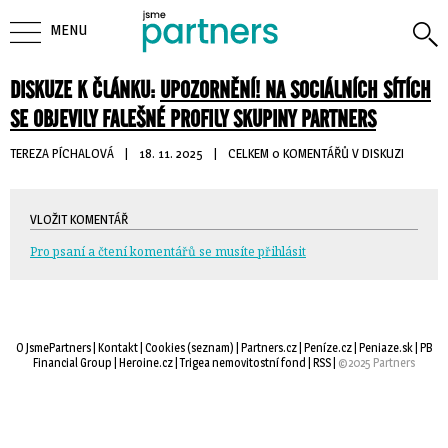
MENU
DISKUZE K ČLÁNKU:
UPOZORNĚNÍ! NA SOCIÁLNÍCH SÍTÍCH
SE OBJEVILY FALEŠNÉ PROFILY SKUPINY PARTNERS
TEREZA PÍCHALOVÁ
| 
18. 11. 2025
| 
CELKEM 0 KOMENTÁŘŮ V DISKUZI
VLOŽIT KOMENTÁŘ
Pro psaní a čtení komentářů se musíte přihlásit
O JsmePartners
| 
Kontakt
| 
Cookies
(
seznam
) |
Partners.cz
| 
Peníze.cz
| 
Peniaze.sk
| 
PB
Financial Group
| 
Heroine.cz
| 
Trigea nemovitostní fond
| 
RSS
| 
©2025 Partners