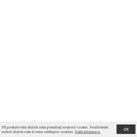
Při poskytování služeb nám pomáhají soubory cookie. Používáním 
OK
našich služeb nám k tomu udělujete souhlas.
Další informace.