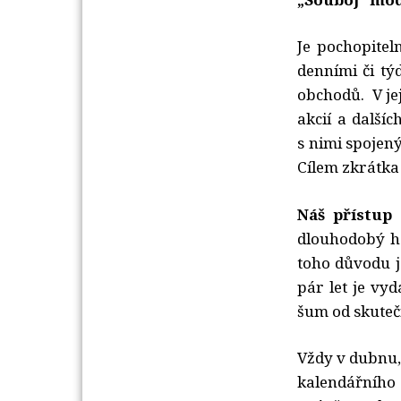
Je pochopitel
denními či tý
obchodů. V je
akcií a dalšíc
s nimi spojený
Cílem zkrátka 
Náš přístup 
dlouhodobý ho
toho důvodu j
pár let je vy
šum od skutečn
Vždy v dubnu,
kalendářního 