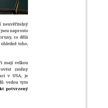
 neuvěřitelný
 jsou naprosto
runy, co dělá
 ohledně toho,
.
ři mají velkou
rovést změny
laci v USA, je
dů vedou tyto
kt potvrzený