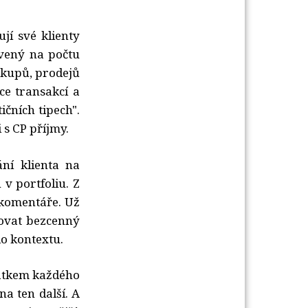
jí své klienty
avený na počtu
ákupů, prodejů
íce transakcí a
ičních tipech".
 s CP příjmy.
í klienta na 
v portfoliu. Z
 komentáře. Už
rovat bezcenný
do kontextu.
čátkem každého
a ten další. A