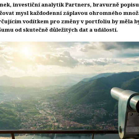
ek, investiční analytik Partners, bravurně popisuj
ěžovat mysl každodenní záplavou ohromného množ
rčujícím vodítkem pro změny v portfoliu by měla bý
umu od skutečně důležitých dat a událostí.