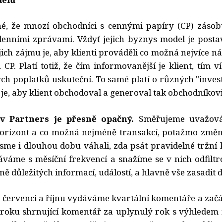
né, že mnozí obchodníci s cennými papíry (CP) zásobu
denními zprávami. Vždyť jejich byznys model je post
jich zájmu je, aby klienti prováděli co možná nejvíce n
h CP. Platí totiž, že čím informovanější je klient, tím v
ch poplatků uskuteční. To samé platí o různých "invest
je, aby klient obchodoval a generoval tak obchodníkovi
v Partners je přesně opačný.
Směřujeme uvažován
rizont a co možná nejméně transakcí, potažmo změn 
sme i dlouhou dobu váhali, zda psát pravidelné tržní
dáváme s měsíční frekvencí a snažíme se v nich odfilt
ě důležitých informací, událostí, a hlavně vše zasadit 
 červenci a říjnu vydáváme kvartální komentáře a za
roku shrnující komentář za uplynulý rok s výhledem n