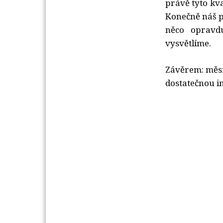
právě tyto kva
Konečně náš po
něco opravd
vysvětlíme.
Závěrem: měsí
dostatečnou i