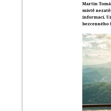
Martin Tomán
místě nezat
informací. U
bezcenného š