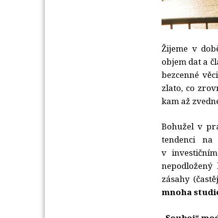
Žijeme v dob
objem dat a č
bezcenné věc
zlato, co zro
kam až zvedne
Bohužel v pra
tendenci n
v investičním
nepodložený 
zásahy (častě
mnoha studi
„Souboj“ mo