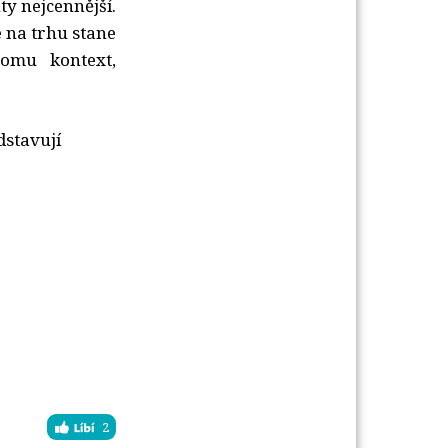
ty nejcennější.
e na trhu stane
omu kontext,
dstavují
.
2