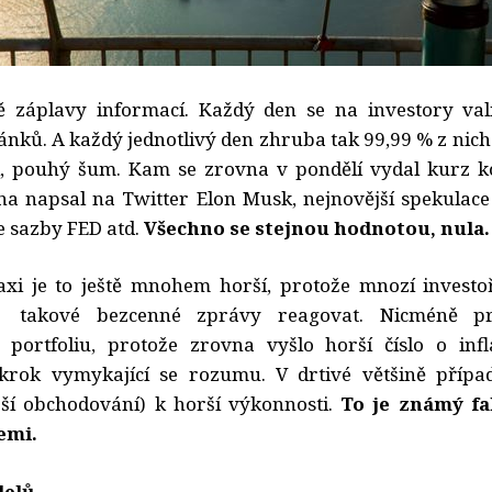
ě záplavy informací. Každý den se na investory valí
lánků. A každý jednotlivý den zhruba tak 99,99 % z nich
i, pouhý šum. Kam se zrovna v pondělí vydal kurz ko
vna napsal na Twitter Elon Musk, nejnovější spekulace
 sazby FED atd.
Všechno se stejnou hodnotou, nula
xi je to ještě mnohem horší, protože mnozí investo
a
takové bezcenné zprávy reagovat. Nicméně p
 portfoliu, protože zrovna vyšlo horší číslo o inf
krok vymykající se rozumu. V drtivé většině přípa
jší obchodování) k horší výkonnosti.
To je známý fa
emi.
delů