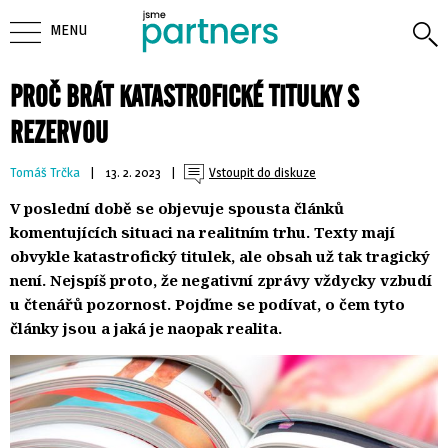
MENU
PROČ BRÁT KATASTROFICKÉ TITULKY S
REZERVOU
Tomáš Trčka
| 
13. 2. 2023
| 
Vstoupit do diskuze
V poslední době se objevuje spousta článků
komentujících situaci na realitním trhu. Texty mají
obvykle katastrofický titulek, ale obsah už tak tragický
není. Nejspíš proto, že negativní zprávy vždycky vzbudí
u čtenářů pozornost. Pojďme se podívat, o čem tyto
články jsou a jaká je naopak realita.