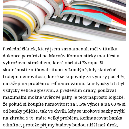
Poslední článek, který jsem zaznamenal, měl v titulku
dokonce parafrázi na Marxův Komunistický manifest a
vyhrožoval strašidlem, které obchází Evropu. Ve
skutečnosti zmiňoval situaci v Londýně, kdy skutečně
trofejní nemovitosti, které se kupovaly za výnosy pod 4 %,
narážejí na problém s refinancováním. Londýnský trh byl
vždycky velice agresivní, a především drahý, používal
maximální možné úvěrové páky. Je tedy naprosto logické,
že pokud si koupíte nemovitost za 3,5% výnos a na 60 % si
od banky půjčíte, tak ve chvíli, kdy se úrokové sazby zvýší
na zhruba 5 %, máte velký problém. Refinancovat banka
odmítne, protože příjmy budovy budou nižší než úrok,