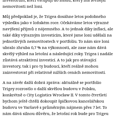
nemovitosti než loni.
Můj předpoklad je, že Trigea dosáhne letos podobného
výsledku jako v loňském roce. Očekáváme letos výrazné
navýšení příjmů z nájemného. A to jednak díky inflaci, ale
také díky výrazným investicím, které jsme loni udělali na
jednotlivých nemovitostech v portfoliu. To nám sice loni
ubralo zhruba 0,7 % na výkonnosti, ale zase nám dává
skvělý výhled na letošní a následující roky. Trigea i nadále
zůstává atraktivní investicí. A to jak pro stávající
investory, tak i pro ty budoucí, kteří reálně mohou
zainvestovat při relativně nižších cenách nemovitostí.
A na závěr další dobrá zpráva: aktuálně se portfolio
Trigey rozrostlo o další skvělou budovu v Polsku,
konkrétně o City Logistics Wrocław II. V tomto čtvrtletí
bychom ještě chtěli dokoupit špičkovou kancelářskou
budovu ve Varšavě s průměrným nájmem přes 7 let. To
nám dává silnou důvěru, že letošní rok bude pro Trigeu