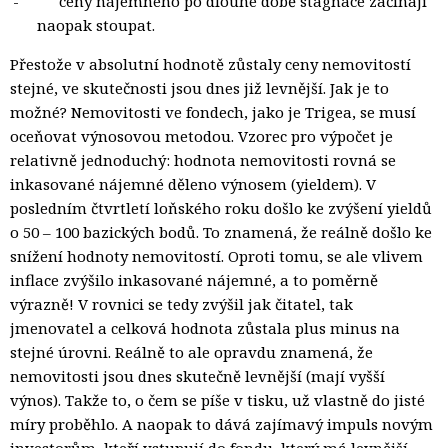
-
ceny nájemného po dlouhé době stagnace začínají
naopak stoupat.
Přestože v absolutní hodnotě zůstaly ceny nemovitostí
stejné, ve skutečnosti jsou dnes již levnější. Jak je to
možné? Nemovitosti ve fondech, jako je Trigea, se musí
oceňovat výnosovou metodou. Vzorec pro výpočet je
relativně jednoduchý: hodnota nemovitosti rovná se
inkasované nájemné děleno výnosem (yieldem). V
posledním čtvrtletí loňského roku došlo ke zvýšení yieldů
o 50 – 100 bazických bodů. To znamená, že reálně došlo ke
snížení hodnoty nemovitostí. Oproti tomu, se ale vlivem
inflace zvýšilo inkasované nájemné, a to poměrně
výrazně! V rovnici se tedy zvýšil jak čitatel, tak
jmenovatel a celková hodnota zůstala plus minus na
stejné úrovni. Reálně to ale opravdu znamená, že
nemovitosti jsou dnes skutečně levnější (mají vyšší
výnos). Takže to, o čem se píše v tisku, už vlastně do jisté
míry proběhlo. A naopak to dává zajímavý impuls novým
investorům, kteří vstupují do fondu, který má levnější