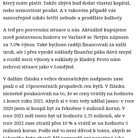
který máte platit. Takže zbývá buď dodat vlastní kapitál,
nebo nemovitost prodat. A v takovém případě vás
samozřejmě nikdo šetřit nebude a proděláte kalhoty.
A teď pro porovnání situace u nás. Aktuálně kupujeme
nově postavenou budovu ve Varšavě se 7letým nájmem
za 7,5% výnos. Také bychom raději financovali za nižší
úrok, ale i přes vysoké náklady finanční páka dává smysl
a rozdíl mezi výnosy a náklady je kladný. Proto nám
nehrozí situace jako v Londýně.
V dalším článku s velice dramatickým nadpisem zase
psali o až 15procentních propadech cen bytů. V článku
nicméně poukazovali na to, že se ceny vrátily na hodnotu
z konce roku 2021. Abych si v tom tedy udělal jasno: v roce
2020 jsem si koupil byt za řekněme 5 milionů korun. V
roce 2021 měl tento byt už hodnotu 5,75 milionů, ale v
roce 2022 zase ztratil přes 10 % a vrátil se na hodnotu 5
milionů korun. Podle mě to není důvod k tomu, abych se
takového bytu zbavil. Mě popravdě ani nezajímá jeho