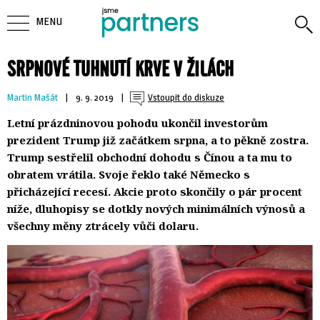
MENU
SRPNOVÉ TUHNUTÍ KRVE V ŽILÁCH
Martin Mašát
| 
9. 9. 2019
| 
Vstoupit do diskuze
Letní prázdninovou pohodu ukončil investorům
prezident Trump již začátkem srpna, a to pěkně zostra.
Trump sestřelil obchodní dohodu s Čínou a ta mu to
obratem vrátila. Svoje řeklo také Německo s
přicházející recesí. Akcie proto skončily o pár procent
níže, dluhopisy se dotkly nových minimálních výnosů a
všechny měny ztrácely vůči dolaru.