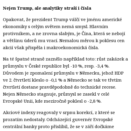
Nejen Trump, ale analytiky straší i čísla
Opakovat, že prezident Trump válčí ve jménu americké
ekonomiky s celým světem nemá smysl. Hlavním
protivníkem, a ne zrovna slabým, je Čína, která se nebojí
a většinu úderů mu vrací. Nemalou měrou k poklesu cen
akcií však přispěla i makroekonomická čísla.
Na té špatné straně zaznělo například toto: růst zakázek a
průmyslu v České republice byl -10 %, resp. -3,4 %.
Důvodem je zpomalení průmyslu v Německu, jehož HDP
ve 2. čtvrtletí kleslo o -0,1 % a Německo se tak ve třetím
čtvrtletí dostane pravděpodobně do technické recese.
Nejen Německo stagnuje, průmysl se zasekl v celé
Evropské Unii, kde meziročně poklesl o -2,8 %.
Akciové indexy reagovaly v srpnu korekcí, z které se
prozatím nedostaly. Odcházející guvernér Evropské
centrální banky proto přislíbil, že se v září dočkáme