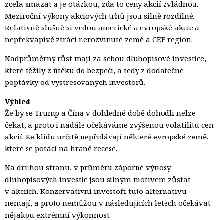
zcela smazat a je otázkou, zda to ceny akcií zvládnou.
Meziroční výkony akciových trhů jsou silně rozdílné.
Relativně slušně si vedou americké a evropské akcie a
nepřekvapivě ztrácí nerozvinuté země a CEE region.
Nadprůměrný růst mají za sebou dluhopisové investice,
které těžily z útěku do bezpečí, a tedy z dodatečné
poptávky od vystresovaných investorů.
Výhled
Že by se Trump a Čína v dohledné době dohodli nelze
čekat, a proto i nadále očekáváme zvýšenou volatilitu cen
akcií. Ke klidu určitě nepřidávají některé evropské země,
které se potácí na hraně recese.
Na druhou stranu, v průměru záporné výnosy
dluhopisových investic jsou silným motivem zůstat
v akciích. Konzervativní investoři tuto alternativu
nemají, a proto nemůžou v následujících letech očekávat
nějakou extrémní výkonnost.