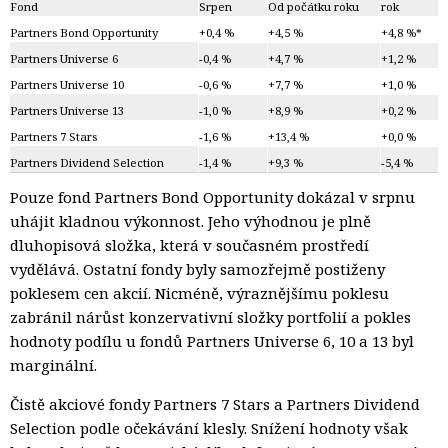
Fond
Srpen
Od počátku roku
rok
Partners Bond Opportunity
+0,4 %
+4,5 %
+4,8 %*
Partners Universe 6
-0,4 %
+4,7 %
+1,2 %
Partners Universe 10
-0,6 %
+7,7 %
+1,0 %
Partners Universe 13
-1,0 %
+8,9 %
+0,2 %
Partners 7 Stars
-1,6 %
+13,4 %
+0,0 %
Partners Dividend Selection
-1,4 %
+9,3 %
-5,4 %
Pouze fond Partners Bond Opportunity dokázal v srpnu
uhájit kladnou výkonnost. Jeho výhodnou je plně
dluhopisová složka, která v současném prostředí
vydělává. Ostatní fondy byly samozřejmě postiženy
poklesem cen akcií. Nicméně, výraznějšímu poklesu
zabránil nárůst konzervativní složky portfolií a pokles
hodnoty podílu u fondů Partners Universe 6, 10 a 13 byl
marginální.
Čistě akciové fondy Partners 7 Stars a Partners Dividend
Selection podle očekávání klesly. Snížení hodnoty však