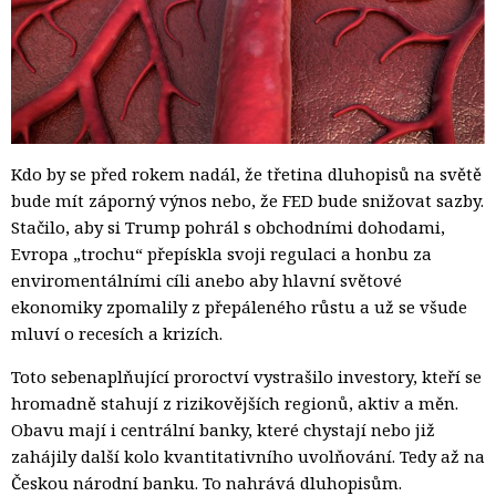
Kdo by se před rokem nadál, že třetina dluhopisů na světě
bude mít záporný výnos nebo, že FED bude snižovat sazby.
Stačilo, aby si Trump pohrál s obchodními dohodami,
Evropa „trochu“ přepískla svoji regulaci a honbu za
enviromentálními cíli anebo aby hlavní světové
ekonomiky zpomalily z přepáleného růstu a už se všude
mluví o recesích a krizích.
Toto sebenaplňující proroctví vystrašilo investory, kteří se
hromadně stahují z rizikovějších regionů, aktiv a měn.
Obavu mají i centrální banky, které chystají nebo již
zahájily další kolo kvantitativního uvolňování. Tedy až na
Českou národní banku. To nahrává dluhopisům.