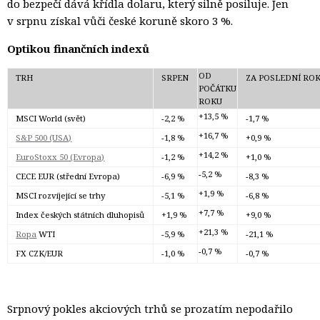
do bezpečí dává křídla dolaru, který silně posiluje. Jen
v srpnu získal vůči české koruně skoro 3 %.
Optikou finančních indexů
OD
TRH
SRPEN
ZA POSLEDNÍ RO
POČÁTKU
ROKU
+13,5 %
MSCI World (svět)
-2,2 %
-1,7 %
+16,7 %
S&P 500 (USA)
-1,8 %
+0,9 %
+14,2 %
EuroStoxx 50 (Evropa)
-1,2 %
+1,0 %
-5,2 %
CECE EUR (střední Evropa)
-6,9 %
-8,3 %
+1,9 %
MSCI rozvíjející se trhy
-5,1 %
-6,8 %
+7,7 %
Index českých státních dluhopisů
+1,9 %
+9,0 %
+21,3 %
Ropa
WTI
-5,9 %
-21,1 %
-0,7 %
FX CZK/EUR
-1,0 %
-0,7 %
Srpnový pokles akciových trhů se prozatím nepodařilo