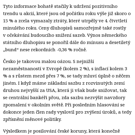
Tyto informace bohatě stačily k udržení pozitivního
trendu u akcií, které jsou od počátku roku výše již skoro o
15 % a zcela vymazaly ztráty, které utrpěly ve 4. čtvrtletí
minulého roku. Ceny dluhopisů samozřejmě také rostly
v očekávání budoucího snížení sazeb. Výnos německého
státního dluhopisu se ponořil dále do mínusu a desetiletý
„bund“ nese rekordních -0,36 % ročně.
Česko je takovou malou oázou. S nejnižší
nezaměstnaností v Evropě (kolem 2 %), s inflací kolem 3
% a s růstem mezd přes 7 %, se tady mluví úplně o něčem
jiném. I když máme základní sazbu z rozvinutých zemí
druhou nejvyšší za USA, která ji však bude snižovat, tak
se centrální bankéři přou, zda sazbu nezvýšit navzdory
zpomalení v okolním světě. Při posledním hlasování se
dokonce jeden člen rady vyslovil pro zvýšení úroků, a tedy
zpřísnění měnové politiky.
Výsledkem je posilování české koruny, která konečně