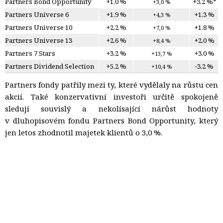
Partners Bond Opportunity
+1,0 %
+3,2 %*
+3,0 %
Partners Universe 6
+1,9 %
+1,3 %
+4,3 %
Partners Universe 10
+2,2 %
+1,8 %
+7,0 %
Partners Universe 13
+2,6 %
+2,0 %
+8,4 %
Partners 7 Stars
+3,2 %
+3,0 %
+13,7 %
Partners Dividend Selection
+5,2 %
-3,2 %
+10,4 %
Partners fondy patřily mezi ty, které vydělaly na růstu cen
akcií. Také konzervativní investoři určitě spokojeně
sledují souvislý a nekolísající nárůst hodnoty
v dluhopisovém fondu Partners Bond Opportunity, který
jen letos zhodnotil majetek klientů o 3,0 %.
V meziročním srovnání jsou naše fondy vesměs v plusu a to přesto,
že zde bylo několik velkých korekcí jako například téměř
desetiprocentní propad cen akcií v 4. čtvrtletí roku 2018.
*Fond byl
založen 14. listopadu 2018.