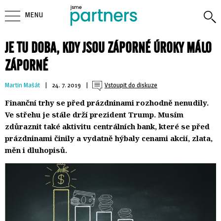
MENU
JE TU DOBA, KDY JSOU ZÁPORNÉ ÚROKY MÁLO
ZÁPORNÉ
Martin Mašát
| 
24. 7. 2019
| 
Vstoupit do diskuze
Finanční trhy se před prázdninami rozhodně nenudily.
Ve střehu je stále drží prezident Trump. Musím
zdůraznit také aktivitu centrálních bank, které se před
prázdninami činily a vydatně hýbaly cenami akcií, zlata,
měn i dluhopisů.