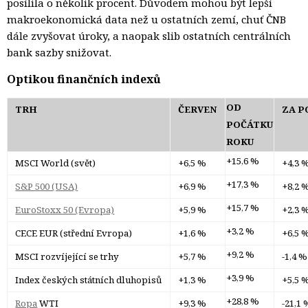
posílila o několik procent. Důvodem mohou být lepší
makroekonomická data než u ostatních zemí, chuť ČNB
dále zvyšovat úroky, a naopak slib ostatních centrálních
bank sazby snižovat.
Optikou finančních indexů
OD
TRH
ČERVEN
ZA P
POČÁTKU
ROKU
+15,6 %
MSCI World (svět)
+6,5
%
+4,3 
+17,3 %
S&P 500 (USA)
+6,9 %
+8,2 
+15,7 %
EuroStoxx 50 (Evropa)
+5,9 %
+2,3 
+3,2 %
CECE EUR (střední Evropa)
+1,6 %
+6,5 
+9,2 %
MSCI rozvíjející se trhy
+5,7 %
-1,4 %
+3,9 %
Index českých státních dluhopisů
+1,3 %
+5,5 
+28,8 %
Ropa
WTI
+9,3 %
-21,1