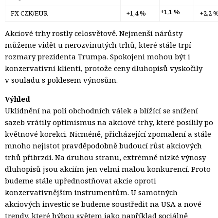
+1,1 %
FX CZK/EUR
+1,4 %
+2,2 
Akciové trhy rostly celosvětově. Nejmenší nárůsty
můžeme vidět u nerozvinutých trhů, které stále trpí
rozmary prezidenta Trumpa. Spokojeni mohou být i
konzervativní klienti, protože ceny dluhopisů vyskočily
v souladu s poklesem výnosům.
Výhled
Uklidnění na poli obchodních válek a blížící se snížení
sazeb vrátily optimismus na akciové trhy, které posílily po
květnové korekci. Nicméně, přicházející zpomalení a stále
mnoho nejistot pravděpodobně budoucí růst akciových
trhů přibrzdí. Na druhou stranu, extrémně nízké výnosy
dluhopisů jsou akciím jen velmi malou konkurencí. Proto
budeme stále upřednostňovat akcie oproti
konzervativnějším instrumentům. U samotných
akciových investic se budeme soustředit na USA a nové
trendy, které hýbou světem jako například sociálně