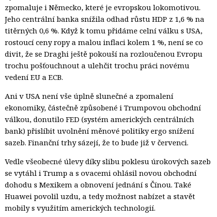
zpomaluje i Německo, které je evropskou lokomotivou.
Jeho centrální banka snížila odhad růstu HDP z 1,6 % na
titěrných 0,6 %. Když k tomu přidáme celní válku s USA,
rostoucí ceny ropy a malou inflaci kolem 1 %, není se co
divit, že se Draghi ještě pokouší na rozloučenou Evropu
trochu pošťouchnout a ulehčit trochu práci novému
vedení EU a ECB.
Ani v USA není vše úplně slunečné a zpomalení
ekonomiky, částečně způsobené i Trumpovou obchodní
válkou, donutilo FED (systém amerických centrálních
bank) přislíbit uvolnění měnové politiky ergo snížení
sazeb. Finanční trhy sázejí, že to bude již v červenci.
Vedle všeobecné úlevy díky slibu poklesu úrokových sazeb
se vytáhl i Trump a s ovacemi ohlásil novou obchodní
dohodu s Mexikem a obnovení jednání s Čínou. Také
Huawei povolil uzdu, a tedy možnost nabízet a stavět
mobily s využitím amerických technologií.