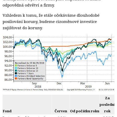
odpovědná odvětví a firmy.
Vzhledem k tomu, že stále očekáváme dlouhodobé
posilování koruny, budeme cizoměnové investice
zajišťovat do koruny.
Za
poslední
Fond
Červen
Od počátku roku
rok