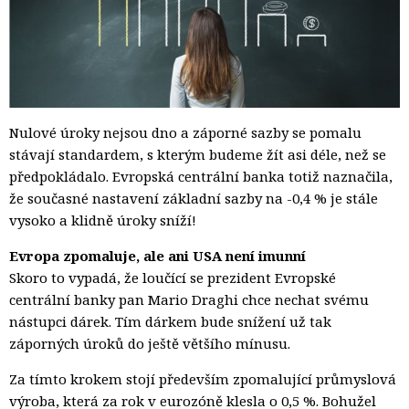
Nulové úroky nejsou dno a záporné sazby se pomalu
stávají standardem, s kterým budeme žít asi déle, než se
předpokládalo. Evropská centrální banka totiž naznačila,
že současné nastavení základní sazby na -0,4 % je stále
vysoko a klidně úroky sníží!
Evropa zpomaluje, ale ani USA není imunní
Skoro to vypadá, že loučící se prezident Evropské
centrální banky pan Mario Draghi chce nechat svému
nástupci dárek. Tím dárkem bude snížení už tak
záporných úroků do ještě většího mínusu.
Za tímto krokem stojí především zpomalující průmyslová
výroba, která za rok v eurozóně klesla o 0,5 %. Bohužel