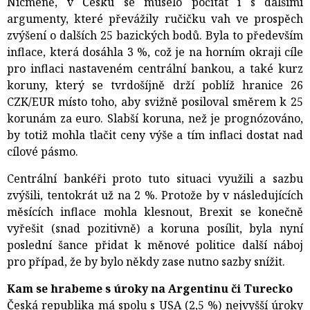
Nicméně, v Česku se muselo počítat i s dalšími
argumenty, které převážily ručičku vah ve prospěch
zvýšení o dalších 25 bazických bodů. Byla to především
inflace, která dosáhla 3 %, což je na horním okraji cíle
pro inflaci nastaveném centrální bankou, a také kurz
koruny, který se tvrdošíjně drží poblíž hranice 26
CZK/EUR místo toho, aby svižně posiloval směrem k 25
korunám za euro. Slabší koruna, než je prognózováno,
by totiž mohla tlačit ceny výše a tím inflaci dostat nad
cílové pásmo.
Centrální bankéři proto tuto situaci využili a sazbu
zvýšili, tentokrát už na 2 %. Protože by v následujících
měsících inflace mohla klesnout, Brexit se konečně
vyřešit (snad pozitivně) a koruna posílit, byla nyní
poslední šance přidat k měnové politice další náboj
pro případ, že by bylo někdy zase nutno sazby snížit.
Kam se hrabeme s úroky na Argentinu či Turecko
Česká republika má spolu s USA (2,5 %) nejvyšší úroky