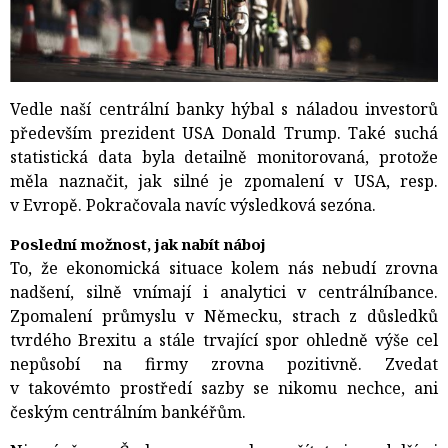
Vedle naší centrální banky hýbal s náladou investorů
především prezident USA Donald Trump. Také suchá
statistická data byla detailně monitorovaná, protože
měla naznačit, jak silné je zpomalení v USA, resp.
v Evropě. Pokračovala navíc výsledková sezóna.
Poslední možnost, jak nabít náboj
To, že ekonomická situace kolem nás nebudí zrovna
nadšení, silně vnímají i analytici v centrální
bance.
Zpomalení průmyslu v Německu, strach z důsledků
tvrdého Brexitu a stále trvající spor ohledně výše cel
nepůsobí na firmy zrovna pozitivně. Zvedat
v takovémto prostředí sazby se nikomu nechce, ani
českým centrálním bankéřům.