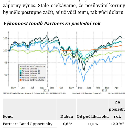
záporný výnos. Stále očekáváme, že posilování koruny
by mělo postupně začít, ať už vůči euru, tak vůči dolaru.
Výkonnost fondů Partners za poslední rok
Za
poslední
Fond
Duben
Od počátku roku
rok
Partners Bond Opportunity
+0,6 %
+2,0 %*
+1,8 %