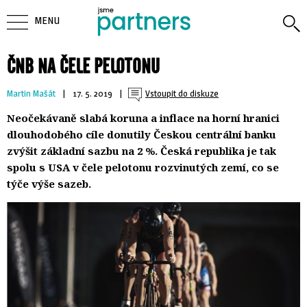
MENU
ČNB NA ČELE PELOTONU
Martin Mašát
| 
17. 5. 2019
| 
Vstoupit do diskuze
Neočekávaně slabá koruna a inflace na horní hranici
dlouhodobého cíle donutily Českou centrální banku
zvýšit základní sazbu na 2 %. Česká republika je tak
spolu s USA v čele pelotonu rozvinutých zemí, co se
týče výše sazeb.