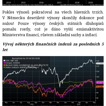
Pokles výnosů pokračoval na všech hlavních trzích.
V Německu desetileté výnosy skončily dokonce pod
nulou! Pouze výnosy českých státních dluhopisů
pomalu rostly, což je dáno vyšší emisnaktivitou
Ministerstva financí, růstem základní sazby a inflací.
Vývoj některých finančních indexů za posledních 5
let