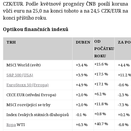
CZK/EUR. Podle květnové prognózy ČNB posílí koruna
vůči euru na 25,0 na konci tohoto a na 24,5 CZK/EUR na
konci příštího roku.
Optikou finančních indexů
OD
TRH
DUBEN
ZA PO
POČÁTKU
ROKU
+15,6 %
MSCI World (svět)
+3,4 %
+4,4 %
+17,5 %
S&P 500 (USA)
+3,9 %
+11,2 
+17,1 %
EuroStoxx 50 (Evropa)
+4,9 %
-0,6 %
+6,2 %
CECE EUR (střední Evropa)
+2,0 %
-2,3 %
+11,8 %
MSCI rozvíjející se trhy
+2,0 %
-7,3 %
+0,8 %
Index českých státních dluhopisů
-0,1 %
+0,2 %
+40,7 %
Ropa
WTI
+6,3 %
-6,8 %