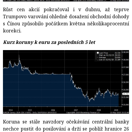
Růst cen akcií pokračoval i v dubnu, až teprve
Trumpovo varování ohledně dosažení obchodní dohody
s Čínou způsobilo počátkem května několikaprocentní
korekci.
Kurz koruny k euru za posledních 5 let
K
oruna se stále navzdory očekávání centrální banky
nechce pustit do posilování a drží se poblíž hranice 26