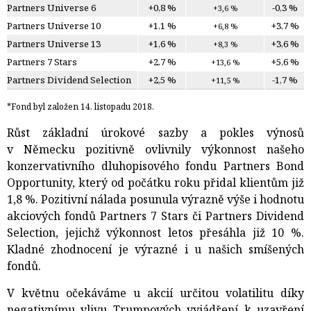
Partners Universe 6
+0,8 %
-0,3 %
+3,6 %
Partners Universe 10
+1,1 %
+3,7 %
+6,8 %
Partners Universe 13
+1,6 %
+3,6 %
+8,3 %
Partners 7 Stars
+2,7 %
+5,6 %
+13,6 %
Partners Dividend Selection
+2,5 %
-1,7 %
+11,5 %
*Fond byl založen 14. listopadu 2018.
Růst základní úrokové sazby a pokles výnosů
v Německu pozitivně ovlivnily výkonnost našeho
konzervativního dluhopisového fondu Partners Bond
Opportunity, který od počátku roku přidal klientům již
1,8 %. Pozitivní nálada posunula výrazně výše i hodnotu
akciových fondů Partners 7 Stars či Partners Dividend
Selection, jejichž výkonnost letos přesáhla již 10 %.
Kladné zhodnocení je výrazné i u našich smíšených
fondů.
V květnu očekáváme u akcií určitou volatilitu díky
negativnímu vlivu Trumpových vyjádření k uzavření