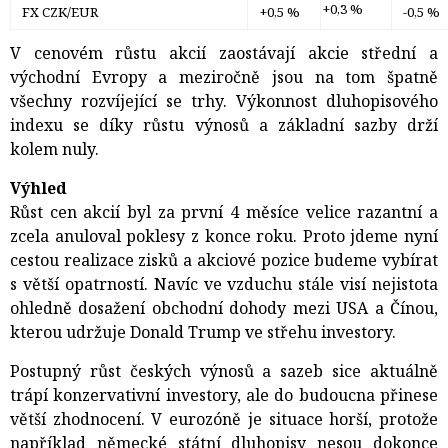
+0,3 %
FX CZK/EUR
+0,5 %
-0,5 %
V cenovém růstu akcií zaostávají akcie střední a
východní Evropy a meziročně jsou na tom špatně
všechny rozvíjející se trhy. Výkonnost dluhopisového
indexu se díky růstu výnosů a základní sazby drží
kolem nuly.
Výhled
Růst cen akcií byl za první 4 měsíce velice razantní a
zcela anuloval poklesy z konce roku. Proto jdeme nyní
cestou realizace zisků a akciové pozice budeme vybírat
s větší opatrností. Navíc ve vzduchu stále visí nejistota
ohledně dosažení obchodní dohody mezi USA a Čínou,
kterou udržuje Donald Trump ve střehu investory.
Postupný růst českých výnosů a sazeb sice aktuálně
trápí konzervativní investory, ale do budoucna přinese
větší zhodnocení. V eurozóně je situace horší, protože
například německé státní dluhopisy nesou dokonce