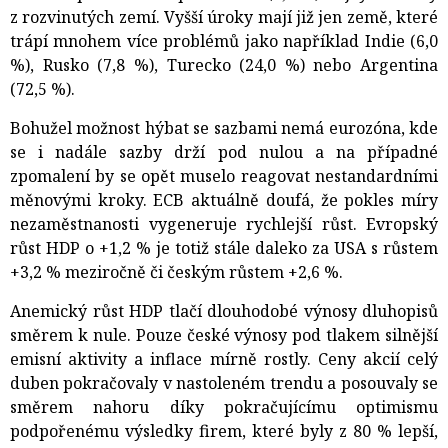
z rozvinutých zemí. Vyšší úroky mají již jen země, které
trápí mnohem více problémů jako například Indie (6,0
%), Rusko (7,8 %), Turecko (24,0 %) nebo Argentina
(72,5 %).
Bohužel možnost hýbat se sazbami nemá eurozóna, kde
se i nadále sazby drží pod nulou a na případné
zpomalení by se opět muselo reagovat nestandardními
měnovými kroky. ECB aktuálně doufá, že pokles míry
nezaměstnanosti vygeneruje rychlejší růst. Evropský
růst HDP o +1,2 % je totiž stále daleko za USA s růstem
+3,2 % meziročně či českým růstem +2,6 %.
Anemický růst HDP tlačí dlouhodobé výnosy dluhopisů
směrem k nule. Pouze české výnosy pod tlakem silnější
emisní aktivity a inflace mírně rostly. Ceny akcií celý
duben pokračovaly v nastoleném trendu a posouvaly se
směrem nahoru díky pokračujícímu optimismu
podpořenému výsledky firem, které byly z 80 % lepší,