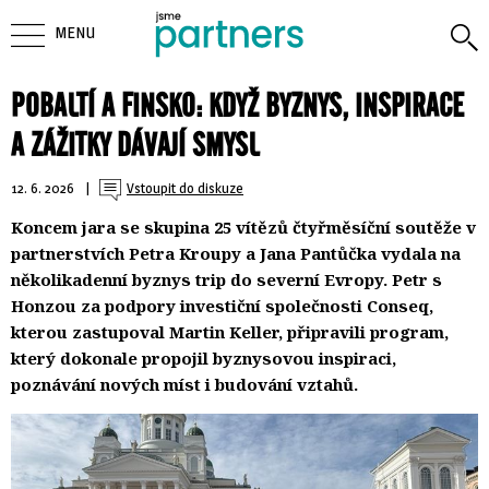
MENU
POBALTÍ A FINSKO: KDYŽ BYZNYS, INSPIRACE
A ZÁŽITKY DÁVAJÍ SMYSL
12. 6. 2026
| 
Vstoupit do diskuze
Koncem jara se skupina 25 vítězů čtyřměsíční soutěže v
partnerstvích Petra Kroupy a Jana Pantůčka vydala na
několikadenní byznys trip do severní Evropy. Petr s
Honzou za podpory investiční společnosti Conseq,
kterou zastupoval Martin Keller, připravili program,
který dokonale propojil byznysovou inspiraci,
poznávání nových míst i budování vztahů.