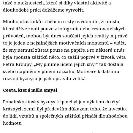
také o možnostech, které si díky vlastní aktivitě a
dlouhodobé práci dokážeme vytvořit.
Mnoho účastníků si během cesty uvědomilo, že místa,
která dříve znali pouze z fotografií nebo cestovatelských
průvodců, mohou být dnes součástí jejich reality. A právě
to je jeden z nejsilnějších motivačních momentů – vidět,
že sny nemusí zůstat pouze na papíře. Pro některé z nás
byla spousta zážitků něco, co zažili poprvé v životě. Věta
Petra Kroupy: „My plníme lidem jejich sny!“ tak dostála
svého naplnění v plném rozsahu. Motivace k dalšímu
rozvoji byznysu je pak opravdu veliká.
Cesta, která měla smysl
Pobaltsko-finský byznys trip nebyl jen výletem do čtyř
krásných zemí. Byl především důkazem toho, že investice
do lidí, vztahů a společných zážitků přináší dlouhodobou
hodnotu.