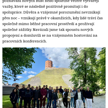
poznávání nových míst nebo společné večeře vytvářejí
vazby, které se následně pozitivně promítají i do
spolupráce. Důvěra a vzájemné porozumění nevznikají
přes noc – vznikají právě v okamžicích, kdy lidé tráví čas
společně mimo běžné pracovní prostředí a prožívají
společné zážitky. Navázali jsme tak spoustu nových
propojení a domluvili se na vzájemném hostování na
pracovních konferencích.