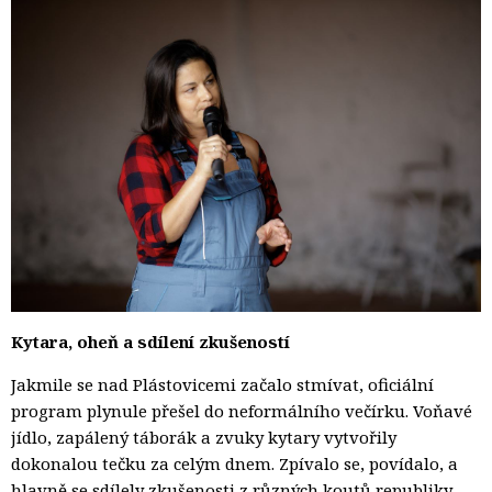
Kytara, oheň a sdílení zkušeností
Jakmile se nad Plástovicemi začalo stmívat, oficiální
program plynule přešel do neformálního večírku. Voňavé
jídlo, zapálený táborák a zvuky kytary vytvořily
dokonalou tečku za celým dnem. Zpívalo se, povídalo, a
hlavně se sdílely zkušenosti z různých koutů republiky.