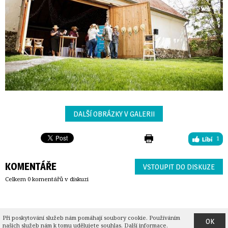
DALŠÍ OBRÁZKY V GALERII
1
KOMENTÁŘE
VSTOUPIT DO DISKUZE
Celkem 0 komentářů v diskuzi
O JsmePartners
| 
Kontakt
| 
Cookies
(
seznam
) |
Partners.cz
| 
Peníze.cz
| 
Peniaze.sk
| 
PB
Při poskytování služeb nám pomáhají soubory cookie. Používáním 
OK
Financial Group
| 
Heroine.cz
| 
Trigea nemovitostní fond
| 
RSS
| 
©2025 Partners
našich služeb nám k tomu udělujete souhlas.
Další informace.