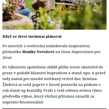
Když se život (ne)musí plánovat
Po emocích z oceňování následovala inspirativní
přednáška
Moniky Nevolové
na téma 
Improvizace pro
život
.
Po výborném společném obědě přišla teorie okamžitě do
praxe v podobě bláznivé Improshow a stand-upu. A právě
tady nastal pro mnohé nečekaný vrchol dne. Kristina
Žůrková se totiž poprvé v životě postavila na pódium v
roli stand-up komičky. Tváří v tvář celému svému týmu
předvedla výkon, který všichni přítomní označili za
naprosto fenomenální!