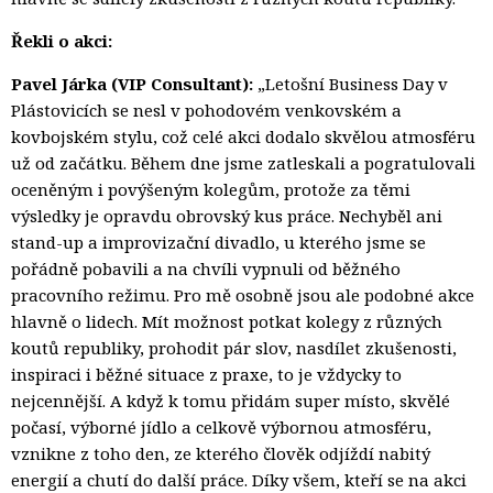
Řekli o akci:
Pavel Járka (VIP Consultant):
„Letošní Business Day v 
Plástovicích se nesl v pohodovém venkovském a
kovbojském stylu, což celé akci dodalo skvělou atmosféru
už od začátku. Během dne jsme zatleskali a pogratulovali
oceněným i povýšeným kolegům, protože za těmi
výsledky je opravdu obrovský kus práce. Nechyběl ani
stand-up a improvizační divadlo, u kterého jsme se
pořádně pobavili a na chvíli vypnuli od běžného
pracovního režimu. Pro mě osobně jsou ale podobné akce
hlavně o lidech. Mít možnost potkat kolegy z různých
koutů republiky, prohodit pár slov, nasdílet zkušenosti,
inspiraci i běžné situace z praxe, to je vždycky to
nejcennější. A když k tomu přidám super místo, skvělé
počasí, výborné jídlo a celkově výbornou atmosféru,
vznikne z toho den, ze kterého člověk odjíždí nabitý
energií a chutí do další práce. Díky všem, kteří se na akci