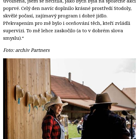
uvolněná, jsem se necítila, jako bych byla na společné akci
poprvé. Celý den navíc doplnilo krásné prostředí Stodoly,
skvělé počasí, zajímavý program i dobré jídlo.
Překvapením pro mě bylo i oceňování těch, kteří zvládli
supervizi. To mě lehce zaskočilo (a to v dobrém slova
smyslu).“
Foto: archiv Partners