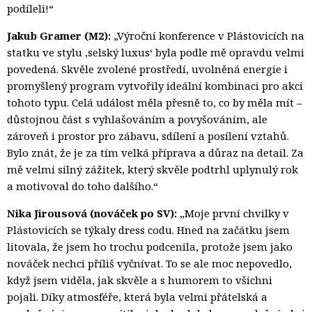
podíleli!“
Jakub Gramer (M2):
„Výroční konference v Plástovicích na 
statku ve stylu ‚selský luxus‘ byla podle mě opravdu velmi
povedená. Skvěle zvolené prostředí, uvolněná energie i
promyšlený program vytvořily ideální kombinaci pro akci
tohoto typu. Celá událost měla přesně to, co by měla mít –
důstojnou část s vyhlašováním a povyšováním, ale
zároveň i prostor pro zábavu, sdílení a posílení vztahů.
Bylo znát, že je za tím velká příprava a důraz na detail. Za
mě velmi silný zážitek, který skvěle podtrhl uplynulý rok
a motivoval do toho dalšího.“
Nika Jirousová (nováček po SV):
„Moje první chvilky v 
Plástovicích se týkaly dress codu. Hned na začátku jsem
litovala, že jsem ho trochu podcenila, protože jsem jako
nováček nechci příliš vyčnívat. To se ale moc nepovedlo,
když jsem viděla, jak skvěle a s humorem to všichni
pojali. Díky atmosféře, která byla velmi přátelská a