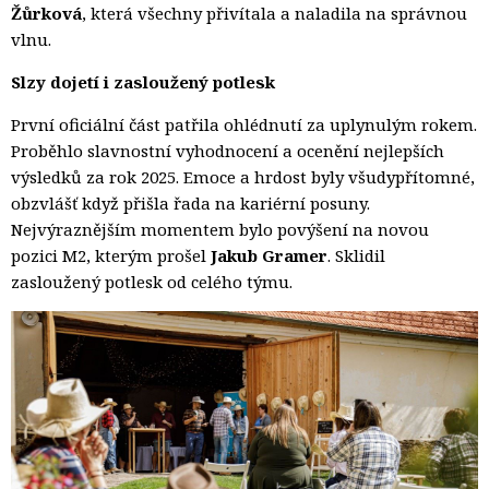
Žůrková
, která všechny přivítala a naladila na správnou
vlnu.
Slzy dojetí i zasloužený potlesk
První oficiální část patřila ohlédnutí za uplynulým rokem.
Proběhlo slavnostní vyhodnocení a ocenění nejlepších
výsledků za rok 2025. Emoce a hrdost byly všudypřítomné,
obzvlášť když přišla řada na kariérní posuny.
Nejvýraznějším momentem bylo povýšení na novou
pozici M2, kterým prošel
Jakub Gramer
. Sklidil
zasloužený potlesk od celého týmu.