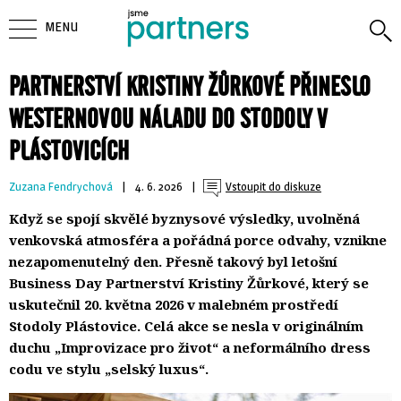
MENU
PARTNERSTVÍ KRISTINY ŽŮRKOVÉ PŘINESLO
WESTERNOVOU NÁLADU DO STODOLY V
PLÁSTOVICÍCH
Zuzana Fendrychová
| 
4. 6. 2026
| 
Vstoupit do diskuze
Když se spojí skvělé byznysové výsledky, uvolněná
venkovská atmosféra a pořádná porce odvahy, vznikne
nezapomenutelný den. Přesně takový byl letošní
Business Day Partnerství Kristiny Žůrkové, který se
uskutečnil 20. května 2026 v malebném prostředí
Stodoly Plástovice. Celá akce se nesla v originálním
duchu „Improvizace pro život“ a neformálního dress
codu ve stylu „selský luxus“.