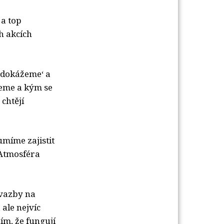
 a top
h akcích
o dokážeme‘ a
hceme a kým se
 chtějí
 umíme zajistit
 Atmosféra
 vazby na
 ale nejvíc
ím, že fungují