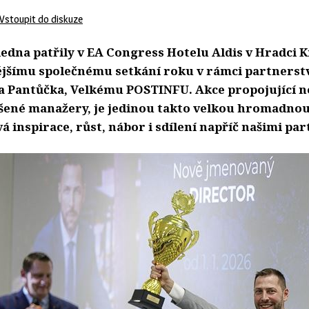
Vstoupit do diskuze
 ledna patřily v EA Congress Hotelu Aldis v Hradci 
šímu společnému setkání roku v rámci partnerstv
a Pantůčka, Velkému POSTINFU. Akce propojující n
ušené manažery, je jedinou takto velkou hromadnou 
á inspirace, růst, nábor i sdílení napříč našimi pa