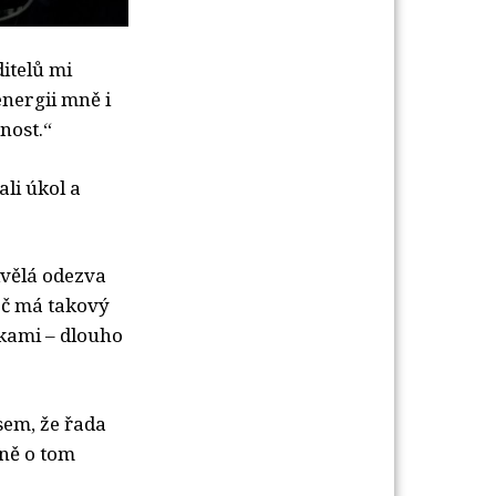
ditelů mi
energii mně i
nost.“
ali úkol a
kvělá odezva
oč má takový
kami – dlouho
jsem, že řada
vně o tom