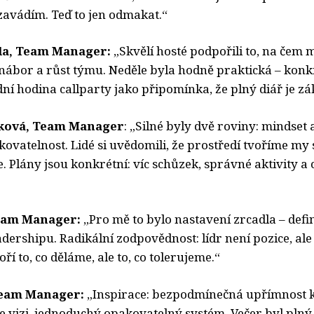
 zavádím. Teď to jen odmakat.“
da, Team Manager:
„Skvělí hosté podpořili to, na čem
nábor a růst týmu. Neděle byla hodně praktická – konk
ní hodina callparty jako připomínka, že plný diář je zá
lková, Team Manager
: „Silné byly dvě roviny: mindset 
kovatelnost. Lidé si uvědomili, že prostředí tvoříme my 
 Plány jsou konkrétní: víc schůzek, správné aktivity a c
Team Manager:
„Pro mě to bylo nastavení zrcadla – defi
ershipu. Radikální zodpovědnost: lídr není pozice, ale 
ří to, co děláme, ale to, co tolerujeme.“
Team Manager:
„Inspirace: bezpodmínečná upřímnost k 
e vizi, jednoduchý opakovatelný systém. Večer byl plný