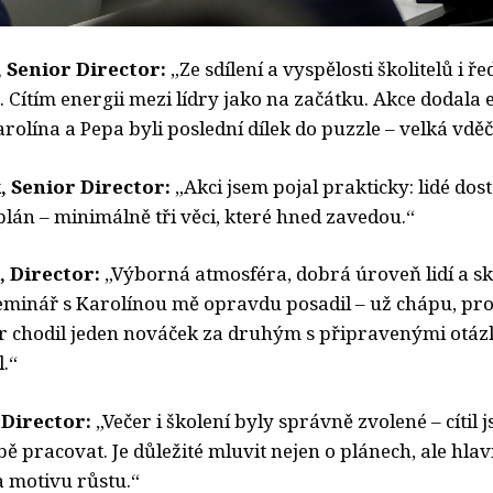
 Senior Director:
„Ze sdílení a vyspělosti školitelů i ře
 Cítím energii mezi lídry jako na začátku. Akce dodala 
olína a Pepa byli poslední dílek do puzzle – velká vděč
, Senior Director:
„Akci jsem pojal prakticky: lidé dost
 plán – minimálně tři věci, které hned zavedou.“
 Director:
„Výborná atmosféra, dobrá úroveň lidí a s
 Seminář s Karolínou mě opravdu posadil – už chápu, pr
er chodil jeden nováček za druhým s připravenými otáz
l.“
Director:
„Večer i školení byly správně zvolené – cítil 
obě pracovat. Je důležité mluvit nejen o plánech, ale hla
 a motivu růstu.“