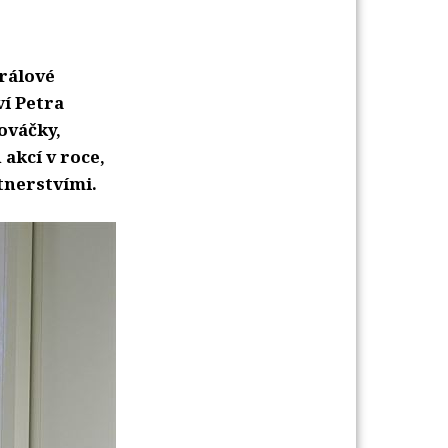
Králové
í Petra
ováčky,
akcí v roce,
rtnerstvími.