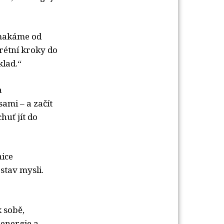
 makáme od
rétní kroky do
klad.“
a
sami – a začít
huť jít do
nice
stav mysli.
sobě, 
 energie a