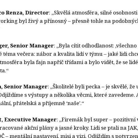
o Renza, Director
: „Skvělá atmosféra, silné osobnosti
working byl živý a přínosný – přesně tohle na podobnýc
“
ger, Senior Manager
: „Byla cítit odhodlanost: ‚všechn
né téma večera: nábor a kvalita lidí v týmu – jaké lidi c
tmosféra byla fajn napříč třídami a bylo vidět, že se lidé
ta.“
a, Senior Manager
: „Školitelé byli pecka – je skvělé, že
 Odjíždíme s výstupy a několika věcmi, které zavedeme.
ální, přátelská a příjemně ‘naše’.“
t, Executive Manager
: „Firemák byl super – pozitivní
pracované akční plány a jasné kroky. Lidi se ptali na JAK,
OČ – mentální nastavení, misi a vizi. Odjíždím s potvrzen