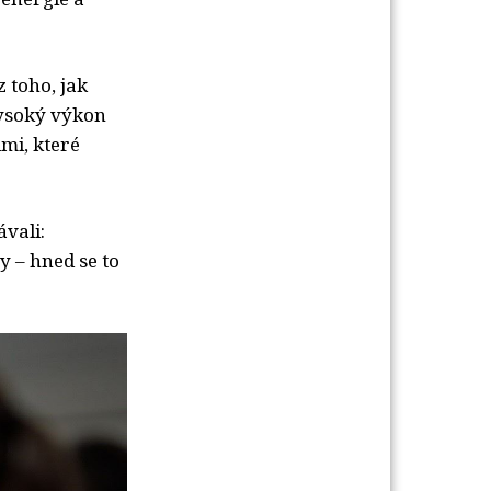
z toho, jak
vysoký výkon
dmi, které
ávali:
y – hned se to