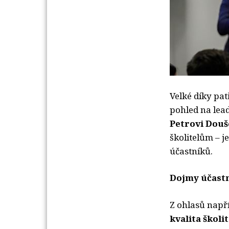
Velké díky pat
pohled na lead
Petrovi Dou
školitelům – j
účastníků.
Dojmy účast
Z ohlasů napří
kvalita školi