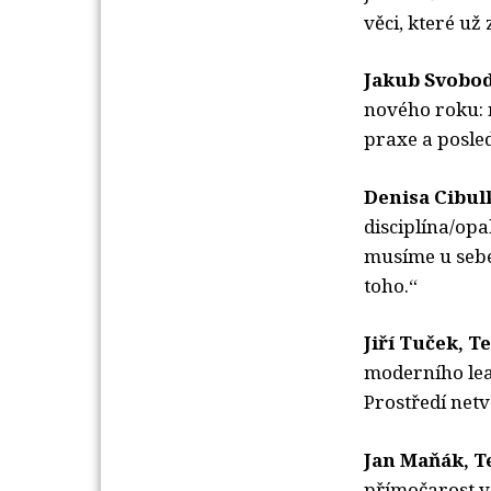
věci, které už
Jakub Svobo
nového roku: 
praxe a posled
Denisa Cibu
disciplína/opa
musíme u sebe.
toho.“
Jiří Tuček, 
moderního lead
Prostředí netvo
Jan Maňák, 
přímočarost v