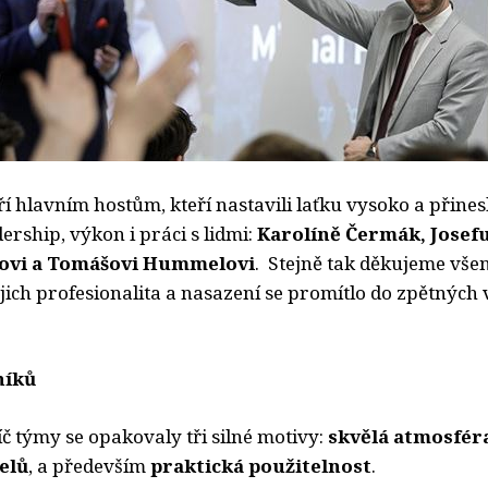
ří hlavním hostům, kteří nastavili laťku vysoko a přine
ership, výkon i práci s lidmi:
Karolíně Čermák, Josef
šovi a Tomášovi Hummelovi
.
Stejně tak děkujeme vše
ejich profesionalita a nasazení se promítlo do zpětných
níků
č týmy se opakovaly tři silné motivy:
skvělá atmosfér
telů
, a především
praktická použitelnost
.