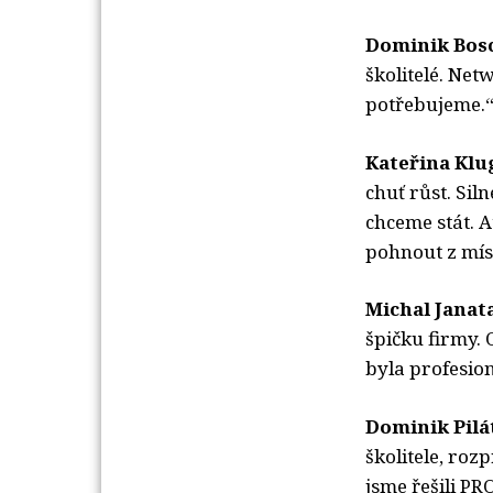
Dominik Bosc
školitelé. Net
potřebujeme.
Kateřina Klu
chuť růst. Sil
chceme stát. A
pohnout z mís
Michal Janat
špičku firmy.
byla profesion
Dominik Pilá
školitele, roz
jsme řešili PR