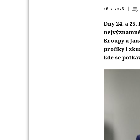
16. 2. 2026
| 
Dny 24. a 25.
nejvýznamněj
Kroupy a Jan
profíky i zk
kde se potkáv