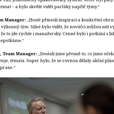
émat – a bylo skvělé vidět parťáky napříč týmy.“
eam Manager:
„Hosté přinesli inspiraci a konkrétní obra
výkonný tým. Silné bylo vidět, že nováčci můžou mít 
 že to jde rychle i manažersky. Cenné bylo i potkání s li
nepotkáme.“
k, Team Manager:
„Dostali jsme přesně to, co jsme oček
toje, témata. Super bylo, že se rovnou dělaly akční plán
 praxe.“