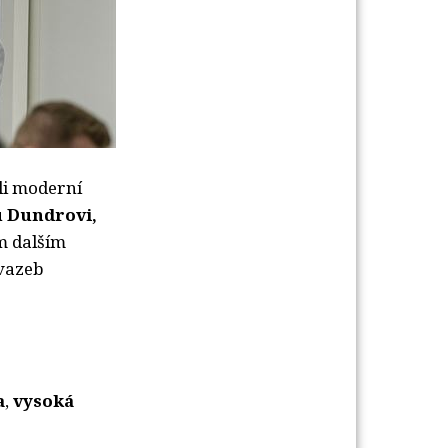
sli moderní
u Dundrovi,
m dalším
 vazeb
a
,
vysoká