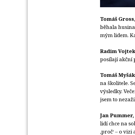
Tomáš Gross,
běhala husina.
mým lidem. Kar
Radim Vojtek
posílají akční
Tomáš Myšák,
na školitele.
výsledky. Več
jsem to nezaži
Jan Pummer, 
lidí chce na s
‚proč‘ – o vizi