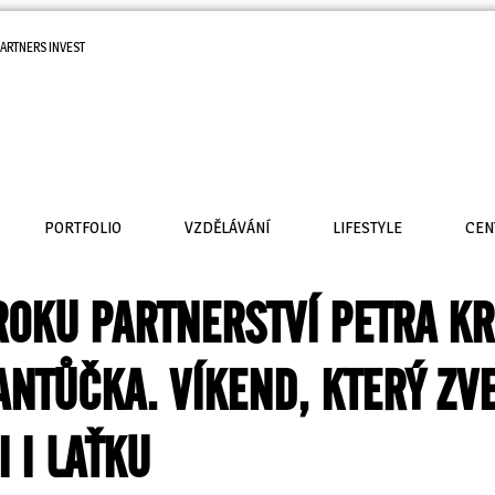
ARTNERS INVEST
PORTFOLIO
VZDĚLÁVÁNÍ
LIFESTYLE
CEN
ROKU PARTNERSTVÍ PETRA K
ANTŮČKA. VÍKEND, KTERÝ ZV
I I LAŤKU