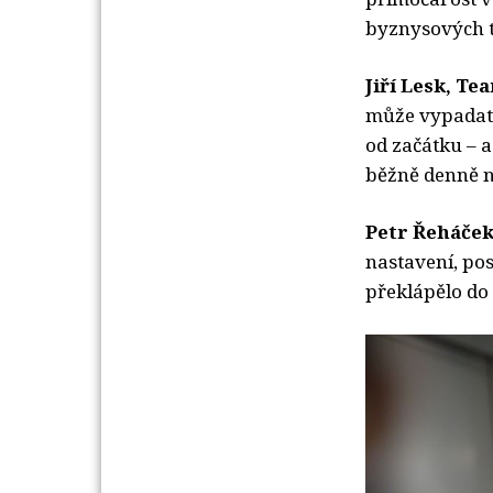
byznysových t
Jiří Lesk, T
může vypadat 
od začátku – a
běžně denně 
Petr Řeháče
nastavení, pos
překlápělo do