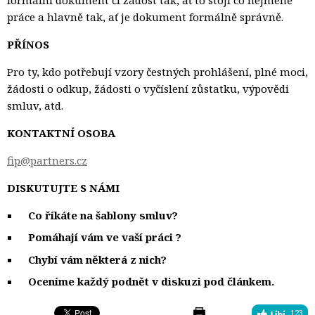
práce a hlavně tak, ať je dokument formálně správně.
PŘÍNOS
Pro ty, kdo potřebují vzory čestných prohlášení, plné moci,
žádosti o odkup, žádosti o vyčíslení zůstatku, výpovědi
smluv, atd.
KONTAKTNÍ OSOBA
fip@partners.cz
DISKUTUJTE S NÁMI
Co říkáte na šablony smluv?
Pomáhají vám ve vaší práci ?
Chybí vám některá z nich?
Oceníme každý podnět v diskuzi pod článkem.
123