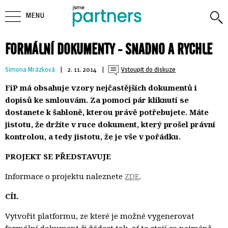
MENU
FORMÁLNÍ DOKUMENTY - SNADNO A RYCHLE
Simona Mrázková
| 
2. 11. 2014
| 
Vstoupit do diskuze
FiP má obsahuje vzory nejčastějších dokumentů i
dopisů ke smlouvám. Za pomoci pár kliknutí se
dostanete k šabloně, kterou právě potřebujete. Máte
jistotu, že držíte v ruce dokument, který prošel právní
kontrolou, a tedy jistotu, že je vše v pořádku.
PROJEKT SE PŘEDSTAVUJE
Informace o projektu naleznete
ZDE
.
CÍL
Vytvořit platformu, ze které je možné vygenerovat
formální dokument či žádost tak, ať to stojí co nejméně